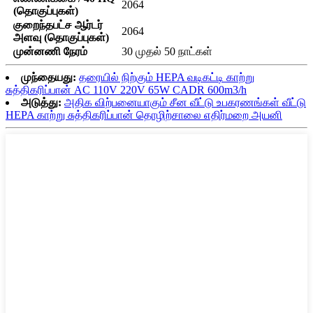
2064
(தொகுப்புகள்)
குறைந்தபட்ச ஆர்டர்
2064
அளவு (தொகுப்புகள்)
முன்னணி நேரம்
30 முதல் 50 நாட்கள்
முந்தையது:
தரையில் நிற்கும் HEPA வடிகட்டி காற்று
சுத்திகரிப்பான் AC 110V 220V 65W CADR 600m3/h
அடுத்து:
அதிக விற்பனையாகும் சீன வீட்டு உபகரணங்கள் வீட்டு
HEPA காற்று சுத்திகரிப்பான் தொழிற்சாலை எதிர்மறை அயனி