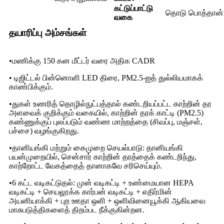
கட்டுப்பாட்டு
தொடு பொத்தான்
வகை
தயாரிப்பு அம்சங்கள்
•மணிக்கு 150 கன மீட்டர் வரை அதிக CADR
• டிஜிட்டல் பின்னொளி LED திரை, PM2.5-ஐத் துல்லியமாகக்
காண்பிக்கும்.
•துகள் உணரித் தொழில்நுட்பத்தால் கண்டறியப்பட்ட காற்றின் தர
அளவைக் குறிக்கும் வகையில், காற்றின் தரக் காட்டி (PM2.5)
கண்ணுக்குப் புலப்படும் வண்ண மாற்றத்தை (சிவப்பு, மஞ்சள்,
பச்சை) வழங்குகிறது.
•தானியங்கி மற்றும் கைமுறை செயல்பாடு: தானியங்கி
பயன்முறையில், சென்சார் காற்றின் தரத்தைக் கண்டறிந்து,
காற்றோட்ட வேகத்தைத் தானாகவே சரிசெய்யும்.
•6 கட்ட வடிகட்டுதல்: முன் வடிகட்டி + உண்மையான HEPA
வடிகட்டி + செயலூக்க கார்பன் வடிகட்டி + எதிர்மின்
அயனியாக்கி + புற ஊதா ஒளி + ஒளிவினையூக்கி ஆகியவை
மாசுபடுத்திகளைத் திறம்பட நீக்குகின்றன.