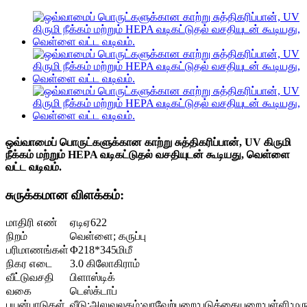
ஒவ்வாமைப் பொருட்களுக்கான காற்று சுத்திகரிப்பான், UV கிருமி
நீக்கம் மற்றும் HEPA வடிகட்டுதல் வசதியுடன் கூடியது, வெள்ளை
வட்ட வடிவம்.
சுருக்கமான விளக்கம்:
மாதிரி எண்
ஏடிஏ622
நிறம்
வெள்ளை; கருப்பு
பரிமாணங்கள்
Φ218*345மிமீ
நிகர எடை
3.0 கிலோகிராம்
வீட்டுவசதி
பிளாஸ்டிக்
வகை
டெஸ்க்டாப்
பயன்பாடுகள்
வீடு;அலுவலகம்;வரவேற்பறை;படுக்கையறை;பள்ளி;ம