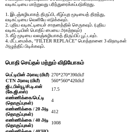
வடிகட்டியை மாற்றுவது பரிந்துரைக்கப்படுகிறது.
1. இடஞ்சுழியாகத் திருப்பி, கீழ்ப்புற மூடியைத் திறந்து,
வடிகட்டியை வெளியே எடுக்கவும்.
2. புதிய வடிகட்டியைச் சாதனத்தில் செருகவும். (புதிய
வடிகட்டியின் பொதிப் பையை அகற்றவும்)
3. கீழ் மூடியை வலஞ்சுழியாகத் திருப்பிப் பூட்டவும்.
4. மீட்டமைக்க, “FILTER REPLACE” பொத்தானை 3 விநாடிகள்
அழுத்திப் பிடிக்கவும்.
பொதி செய்தல் மற்றும் விநியோகம்
பெட்டியின் அளவு (மிமீ)
270*270*390மிமீ
CTN அளவு (மிமீ)
560*560*420மிமீ
ஜி.டபிள்யூ/சி.டி.என்
17.5
(கே.ஜி.எஸ்)
எண்ணிக்கை/பெட்டி
4
(தொகுப்புகள்)
எண்ணிக்கை / 20 அடி
412
(தொகுப்புகள்)
எண்ணிக்கை / 40 அடி
1008
(தொகுப்புகள்)
எண்ணிக்கை / 40'HQ