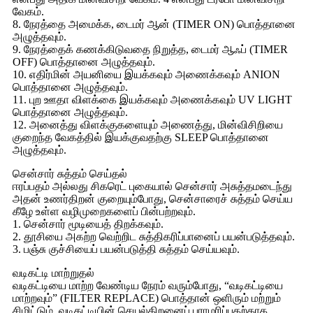
வேகம்.
8. நேரத்தை அமைக்க, டைமர் ஆன் (TIMER ON) பொத்தானை
அழுத்தவும்.
9. நேரத்தைக் கணக்கிடுவதை நிறுத்த, டைமர் ஆஃப் (TIMER
OFF) பொத்தானை அழுத்தவும்.
10. எதிர்மின் அயனியை இயக்கவும் அணைக்கவும் ANION
பொத்தானை அழுத்தவும்.
11. புற ஊதா விளக்கை இயக்கவும் அணைக்கவும் UV LIGHT
பொத்தானை அழுத்தவும்.
12. அனைத்து விளக்குகளையும் அணைத்து, மின்விசிறியை
குறைந்த வேகத்தில் இயக்குவதற்கு SLEEP பொத்தானை
அழுத்தவும்.
சென்சார் சுத்தம் செய்தல்
ஈரப்பதம் அல்லது சிகரெட் புகையால் சென்சார் அசுத்தமடைந்து
அதன் உணர்திறன் குறையும்போது, ​​சென்சாரைச் சுத்தம் செய்ய
கீழே உள்ள வழிமுறைகளைப் பின்பற்றவும்.
1. சென்சார் மூடியைத் திறக்கவும்.
2. தூசியை அகற்ற வெற்றிட சுத்திகரிப்பானைப் பயன்படுத்தவும்.
3. பஞ்சு குச்சியைப் பயன்படுத்தி சுத்தம் செய்யவும்.
வடிகட்டி மாற்றுதல்
வடிகட்டியை மாற்ற வேண்டிய நேரம் வரும்போது, ​​“வடிகட்டியை
மாற்றவும்” (FILTER REPLACE) பொத்தான் ஒளிரும் மற்றும்
சிமிட்டும். வடிகட்டியின் செயல்திறனைப் பராமரிப்பதற்காக,