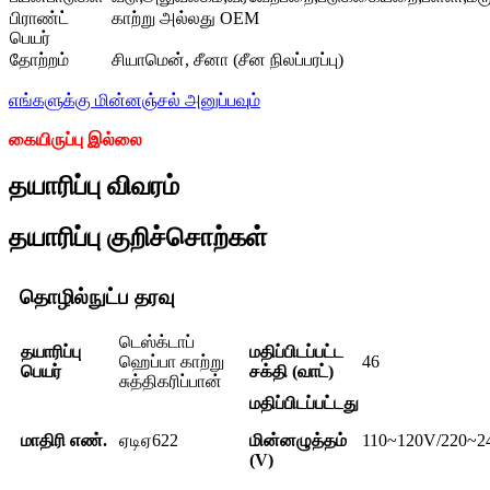
பிராண்ட்
காற்று அல்லது OEM
பெயர்
தோற்றம்
சியாமென், சீனா (சீன நிலப்பரப்பு)
எங்களுக்கு மின்னஞ்சல் அனுப்பவும்
கையிருப்பு இல்லை
தயாரிப்பு விவரம்
தயாரிப்பு குறிச்சொற்கள்
தொழில்நுட்ப தரவு
டெஸ்க்டாப்
தயாரிப்பு
மதிப்பிடப்பட்ட
ஹெப்பா காற்று
46
பெயர்
சக்தி (வாட்)
சுத்திகரிப்பான்
மதிப்பிடப்பட்டது
மாதிரி எண்.
ஏடிஏ622
மின்னழுத்தம்
110~120V/220~2
(V)