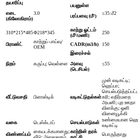
தயாரிப்பு
பயனுள்ள
எடை
3.0
≤35 மீ2
பரப்பளவு (மீ²)
(கிலோகிராம்)
காற்று ஓட்டம்
310*215*485
Φ218*345
250
(மீ³/மணி)
காற்றுப் பாய்வு/
பிராண்ட்
CADR(m3/h)
150
OEM
இரைச்சல்
நிறம்
கருப்பு; வெள்ளை
அளவு
≤55
(டெசிபல்)
முன் வடிகட்டி;
ஹெப்பா;
செயல்படுத்தப்பட்
வீட்டுவசதி
பிளாஸ்டிக்
வடிகட்டுதல்கள்
கரி; எதிர்மறை
அயனி; புற ஊதா
விளக்கு; ஒளி
வினையூக்கி
உண்மையான ஹெப
வகை
டெஸ்க்டாப்
செயல்பாடுகள்
வடிகட்டி
கையடக்கமானது;
காற்றின் தரக்
விண்ணப்பம்
பொருந்தாது
வீடு; அலுவலகம்
காட்சி