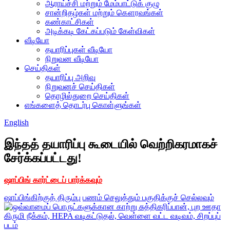
ஆராய்ச்சி மற்றும் மேம்பாட்டுக் குழு
சான்றிதழ்கள் மற்றும் கௌரவங்கள்
கண்காட்சிகள்
அடிக்கடி கேட்கப்படும் கேள்விகள்
வீடியோ
தயாரிப்புகள் வீடியோ
நிறுவன வீடியோ
செய்திகள்
தயாரிப்பு அறிவு
நிறுவனச் செய்திகள்
தொழில்துறை செய்திகள்
எங்களைத் தொடர்பு கொள்ளுங்கள்
English
இந்தத் தயாரிப்பு கூடையில் வெற்றிகரமாகச்
சேர்க்கப்பட்டது!
ஷாப்பிங் கார்ட்டைப் பார்க்கவும்
ஷாப்பிங்கிற்குத் திரும்பு
பணம் செலுத்தும் பகுதிக்குச் செல்லவும்