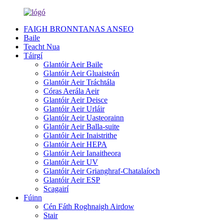
FAIGH BRONNTANAS ANSEO
Baile
Teacht Nua
Táirgí
Glantóir Aeir Baile
Glantóir Aeir Gluaisteán
Glantóir Aeir Tráchtála
Córas Aerála Aeir
Glantóir Aeir Deisce
Glantóir Aeir Urláir
Glantóir Aeir Uasteorainn
Glantóir Aeir Balla-suite
Glantóir Aeir Inaistrithe
Glantóir Aeir HEPA
Glantóir Aeir Ianaitheora
Glantóir Aeir UV
Glantóir Aeir Grianghraf-Chatalaíoch
Glantóir Aeir ESP
Scagairí
Fúinn
Cén Fáth Roghnaigh Airdow
Stair