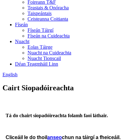
Foireann T&F
Teastais & Onóracha
Taispeántais
Ceisteanna Coitianta
Físeán
Físeán Táirgí
Físeán na Cuideachta
Nuacht
Eolas Táirge
Nuacht na Cuideachta
Nuacht Tionscail
Déan Teagmháil Linn
English
Cairt Siopadóireachta
Tá do chairt siopadóireachta folamh faoi láthair.
Cliceáil le do thoil
anseo
chun na táirgí a fheiceáil.