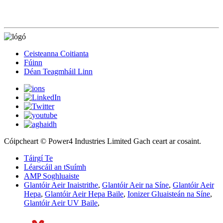
Ceisteanna Coitianta
Fúinn
Déan Teagmháil Linn
Cóipcheart © Power4 Industries Limited Gach ceart ar cosaint.
Táirgí Te
Léarscáil an tSuímh
AMP Soghluaiste
Glantóir Aeir Inaistrithe
,
Glantóir Aeir na Síne
,
Glantóir Aeir
Hepa
,
Glantóir Aeir Hepa Baile
,
Ionizer Gluaisteán na Síne
,
Glantóir Aeir UV Baile
,