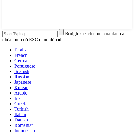
Brúigh isteach chun cuardach a
dhéanamh nó ESC chun dúnadh
English
French
German
Portuguese
Spanish
Russian
Japanese
Korean
Arabic
Irish
Greek
Turkish
Italian
Danish
Romanian
Indonesian