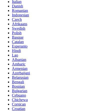
Italian
Danish
Romanian
Indonesian
Czech
Afrikaans
Swedish
Polish
Basque
Catalan
Esperanto
Hindi
Lao
Albanian
Amharic
Armenian
Azerbaijani
Belarusian
Bengali
Bosnian
Bulgarian
Cebuano
Chichewa
Corsican
Croatian