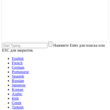
Нажмите Enter для поиска или
ESC для закрытия.
English
French
German
Portuguese
Spanish
Russian
Japanese
Korean
Arabic
Irish
Greek
Turkish