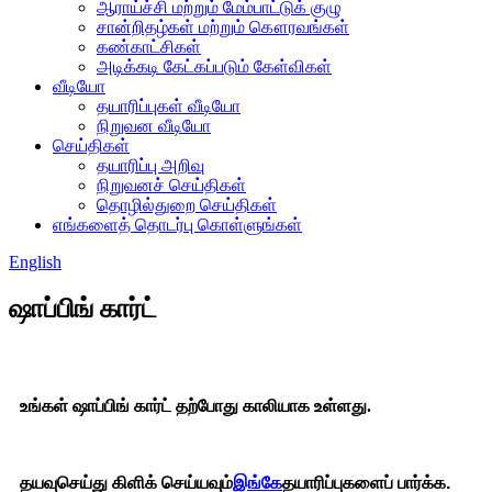
ஆராய்ச்சி மற்றும் மேம்பாட்டுக் குழு
சான்றிதழ்கள் மற்றும் கௌரவங்கள்
கண்காட்சிகள்
அடிக்கடி கேட்கப்படும் கேள்விகள்
வீடியோ
தயாரிப்புகள் வீடியோ
நிறுவன வீடியோ
செய்திகள்
தயாரிப்பு அறிவு
நிறுவனச் செய்திகள்
தொழில்துறை செய்திகள்
எங்களைத் தொடர்பு கொள்ளுங்கள்
English
ஷாப்பிங் கார்ட்
உங்கள் ஷாப்பிங் கார்ட் தற்போது காலியாக உள்ளது.
தயவுசெய்து கிளிக் செய்யவும்
இங்கே
தயாரிப்புகளைப் பார்க்க.