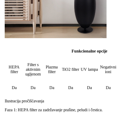
Funkcionalne opcije
Filter s
HEPA
Plazma
Negativni
aktivnim
TiO2 filter
UV lampa
filter
filter
ioni
ugljenom
Da
Da
Da
Da
Da
Da
Ilustracija pročišćavanja
Faza 1: HEPA filter za zadržavanje prašine, peludi i čestica.