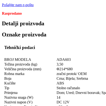
Pošaljite nam e-poštu
Rasprodano
Detalji proizvoda
Oznake proizvoda
Tehnički podaci
BROJ MODELA
ADA603
Težina proizvoda (kg)
3,50
Veličina proizvoda (mm)
Φ214*680
Robna marka
zračni protok/ OEM
Boja
Crna; Bijela; Srebrna
Kućište
ABS
Tip
Stolno računalo
Primjena
Dom; Ured; Dnevni boravak; Sp
Nazivna snaga (W)
14
Nazivni napon (V)
DC 12V