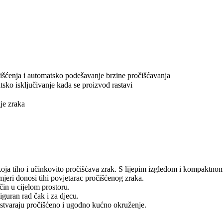
šćenja i automatsko podešavanje brzine pročišćavanja
ko isključivanje kada se proizvod rastavi
je zraka
oja tiho i učinkovito pročišćava zrak. S lijepim izgledom i kompaktnom
mjeri donosi tihi povjetarac pročišćenog zraka.
in u cijelom prostoru.
guran rad čak i za djecu.
sa stvaraju pročišćeno i ugodno kućno okruženje.