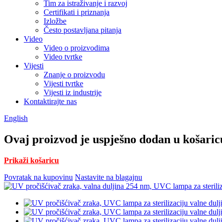
Tim za istraživanje i razvoj
Certifikati i priznanja
Izložbe
Često postavljana pitanja
Video
Video o proizvodima
Video tvrtke
Vijesti
Znanje o proizvodu
Vijesti tvrtke
Vijesti iz industrije
Kontaktirajte nas
English
Ovaj proizvod je uspješno dodan u košaric
Prikaži košaricu
Povratak na kupovinu
Nastavite na blagajnu