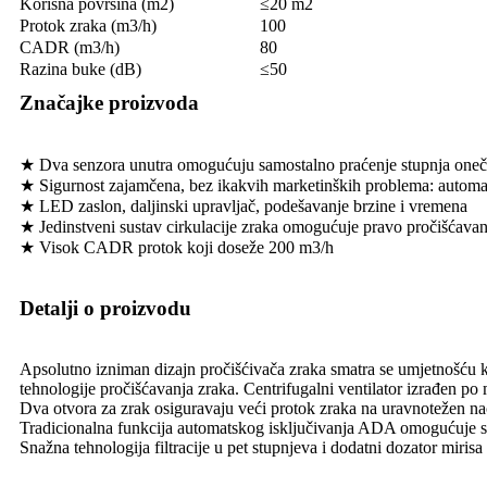
Korisna površina (m2)
≤20 m2
Protok zraka (m3/h)
100
CADR (m3/h)
80
Razina buke (dB)
≤50
Značajke proizvoda
★ Dva senzora unutra omogućuju samostalno praćenje stupnja oneči
★ Sigurnost zajamčena, bez ikakvih marketinških problema: automats
★ LED zaslon, daljinski upravljač, podešavanje brzine i vremena
★ Jedinstveni sustav cirkulacije zraka omogućuje pravo pročišćavan
★ Visok CADR protok koji doseže 200 m3/h
Detalji o proizvodu
Apsolutno izniman dizajn pročišćivača zraka smatra se umjetnošću k
tehnologije pročišćavanja zraka. Centrifugalni ventilator izrađen po 
Dva otvora za zrak osiguravaju veći protok zraka na uravnotežen nač
Tradicionalna funkcija automatskog isključivanja ADA omogućuje si
Snažna tehnologija filtracije u pet stupnjeva i dodatni dozator miri