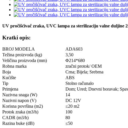
UV pročišćivač zraka, UVC lampa za sterilizaciju valne duljine 
Kratki opis:
BROJ MODELA
ADA603
Težina proizvoda (kg)
3,50
Veličina proizvoda (mm)
Φ214*680
Robna marka
zračni protok/ OEM
Boja
Crna; Bijela; Srebrna
Kućište
ABS
Tip
Stolno računalo
Primjena
Dom; Ured; Dnevni boravak; Spa
Nazivna snaga (W)
14
Nazivni napon (V)
DC 12V
Korisna površina (m2)
≤20 m2
Protok zraka (m3/h)
100
CADR (m3/h)
80
Razina buke (dB)
≤50