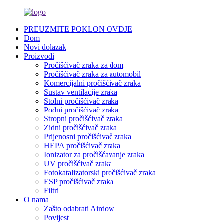
PREUZMITE POKLON OVDJE
Dom
Novi dolazak
Proizvodi
Pročišćivač zraka za dom
Pročišćivač zraka za automobil
Komercijalni pročišćivač zraka
Sustav ventilacije zraka
Stolni pročišćivač zraka
Podni pročišćivač zraka
Stropni pročišćivač zraka
Zidni pročišćivač zraka
Prijenosni pročišćivač zraka
HEPA pročišćivač zraka
Ionizator za pročišćavanje zraka
UV pročišćivač zraka
Fotokatalizatorski pročišćivač zraka
ESP pročišćivač zraka
Filtri
O nama
Zašto odabrati Airdow
Povijest