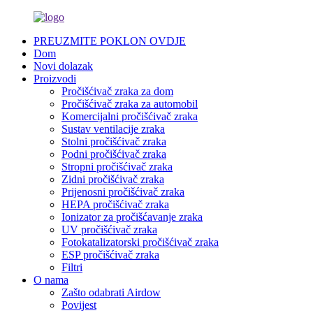
PREUZMITE POKLON OVDJE
Dom
Novi dolazak
Proizvodi
Pročišćivač zraka za dom
Pročišćivač zraka za automobil
Komercijalni pročišćivač zraka
Sustav ventilacije zraka
Stolni pročišćivač zraka
Podni pročišćivač zraka
Stropni pročišćivač zraka
Zidni pročišćivač zraka
Prijenosni pročišćivač zraka
HEPA pročišćivač zraka
Ionizator za pročišćavanje zraka
UV pročišćivač zraka
Fotokatalizatorski pročišćivač zraka
ESP pročišćivač zraka
Filtri
O nama
Zašto odabrati Airdow
Povijest