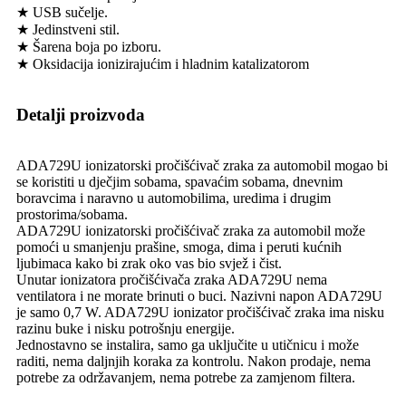
★ USB sučelje.
★ Jedinstveni stil.
★ Šarena boja po izboru.
★ Oksidacija ionizirajućim i hladnim katalizatorom
Detalji proizvoda
ADA729U ionizatorski pročišćivač zraka za automobil mogao bi
se koristiti u dječjim sobama, spavaćim sobama, dnevnim
boravcima i naravno u automobilima, uredima i drugim
prostorima/sobama.
ADA729U ionizatorski pročišćivač zraka za automobil može
pomoći u smanjenju prašine, smoga, dima i peruti kućnih
ljubimaca kako bi zrak oko vas bio svjež i čist.
Unutar ionizatora pročišćivača zraka ADA729U nema
ventilatora i ne morate brinuti o buci. Nazivni napon ADA729U
je samo 0,7 W. ADA729U ionizator pročišćivač zraka ima nisku
razinu buke i nisku potrošnju energije.
Jednostavno se instalira, samo ga uključite u utičnicu i može
raditi, nema daljnjih koraka za kontrolu. Nakon prodaje, nema
potrebe za održavanjem, nema potrebe za zamjenom filtera.