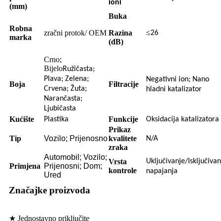
ioni
(mm)
Buka
Robna
≤
zračni protok/ OEM
Razina
26
marka
(dB)
Crno;
Bijelo
Ružičasta;
Plava; Zelena;
Negativni ion; Nano
Boja
Filtracije
Crvena; Žuta;
hladni katalizator
Narančasta;
Ljubičasta
Kućište
Funkcije
Plastika
Oksidacija katalizatora
Prikaz
Tip
Vozilo; Prijenosno
kvalitete
N/A
zraka
Automobil; Vozilo;
Vrsta
Uključivanje/Isključivan
Primjena
Prijenosni; Dom;
kontrole
napajanja
Ured
Značajke proizvoda
★ Jednostavno priključite