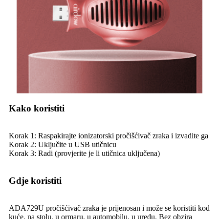
Kako koristiti
Korak 1: Raspakirajte ionizatorski pročišćivač zraka i izvadite ga
Korak 2: Uključite u USB utičnicu
Korak 3: Radi (provjerite je li utičnica uključena)
Gdje koristiti
ADA729U pročišćivač zraka je prijenosan i može se koristiti kod
kuće, na stolu, u ormaru, u automobilu, u uredu. Bez obzira