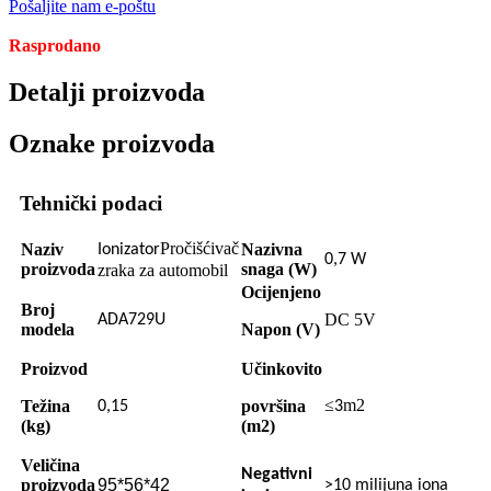
Pošaljite nam e-poštu
Rasprodano
Detalji proizvoda
Oznake proizvoda
Tehnički podaci
Pročišćivač
Naziv
Nazivna
Ionizator
0,7 W
proizvoda
snaga (W)
zraka za automobil
Ocijenjeno
Broj
DC 5V
ADA729U
modela
Napon (V)
Proizvod
Učinkovito
≤
m2
Težina
površina
0,15
3
(kg)
(m2)
Veličina
Negativni
proizvoda
95*56*42
>10 milijuna iona