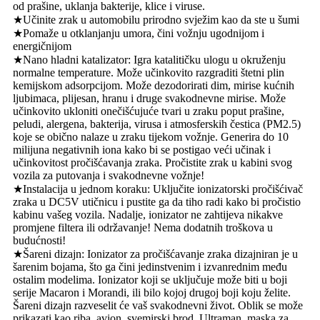
od prašine, uklanja bakterije, klice i viruse.
★Učinite zrak u automobilu prirodno svježim kao da ste u šumi
★Pomaže u otklanjanju umora, čini vožnju ugodnijom i
energičnijom
★Nano hladni katalizator: Igra katalitičku ulogu u okruženju
normalne temperature. Može učinkovito razgraditi štetni plin
kemijskom adsorpcijom. Može dezodorirati dim, mirise kućnih
ljubimaca, plijesan, hranu i druge svakodnevne mirise. Može
učinkovito ukloniti onečišćujuće tvari u zraku poput prašine,
peludi, alergena, bakterija, virusa i atmosferskih čestica (PM2.5)
koje se obično nalaze u zraku tijekom vožnje. Generira do 10
milijuna negativnih iona kako bi se postigao veći učinak i
učinkovitost pročišćavanja zraka. Pročistite zrak u kabini svog
vozila za putovanja i svakodnevne vožnje!
★Instalacija u jednom koraku: Uključite ionizatorski pročišćivač
zraka u DC5V utičnicu i pustite ga da tiho radi kako bi pročistio
kabinu vašeg vozila. Nadalje, ionizator ne zahtijeva nikakve
promjene filtera ili održavanje! Nema dodatnih troškova u
budućnosti!
★Šareni dizajn: Ionizator za pročišćavanje zraka dizajniran je u
šarenim bojama, što ga čini jedinstvenim i izvanrednim među
ostalim modelima. Ionizator koji se uključuje može biti u boji
serije Macaron i Morandi, ili bilo kojoj drugoj boji koju želite.
Šareni dizajn razveselit će vaš svakodnevni život. Oblik se može
prikazati kao riba, avion, svemirski brod, Ultraman, maska ​​za