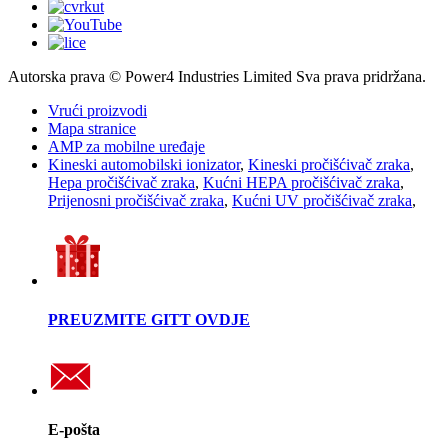
Autorska prava © Power4 Industries Limited Sva prava pridržana.
Vrući proizvodi
Mapa stranice
AMP za mobilne uređaje
Kineski automobilski ionizator
,
Kineski pročišćivač zraka
,
Hepa pročišćivač zraka
,
Kućni HEPA pročišćivač zraka
,
Prijenosni pročišćivač zraka
,
Kućni UV pročišćivač zraka
,
PREUZMITE GITT OVDJE
E-pošta