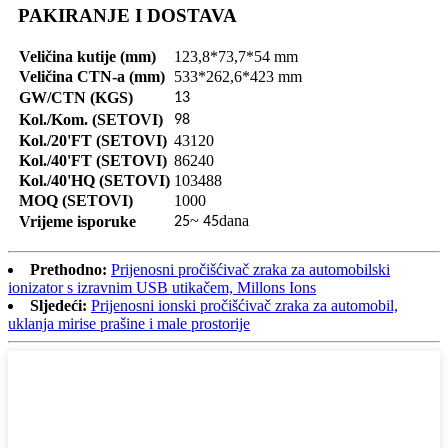
PAKIRANJE I DOSTAVA
Veličina kutije (mm)
123,8*73,7*54 mm
Veličina CTN-a (mm)
533*262,6*423 mm
GW/CTN (KGS)
13
Kol./Kom. (SETOVI)
98
Kol./20'FT (SETOVI)
43120
Kol./40'FT (SETOVI)
86240
Kol./40'HQ (SETOVI)
103488
MOQ (SETOVI)
1000
~
dana
Vrijeme isporuke
25
45
Prethodno:
Prijenosni pročišćivač zraka za automobilski
ionizator s izravnim USB utikačem, Millons Ions
Sljedeći:
Prijenosni ionski pročišćivač zraka za automobil,
uklanja mirise prašine i male prostorije