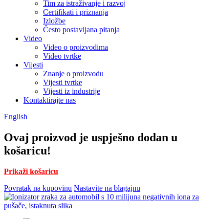
Tim za istraživanje i razvoj
Certifikati i priznanja
Izložbe
Često postavljana pitanja
Video
Video o proizvodima
Video tvrtke
Vijesti
Znanje o proizvodu
Vijesti tvrtke
Vijesti iz industrije
Kontaktirajte nas
English
Ovaj proizvod je uspješno dodan u
košaricu!
Prikaži košaricu
Povratak na kupovinu
Nastavite na blagajnu