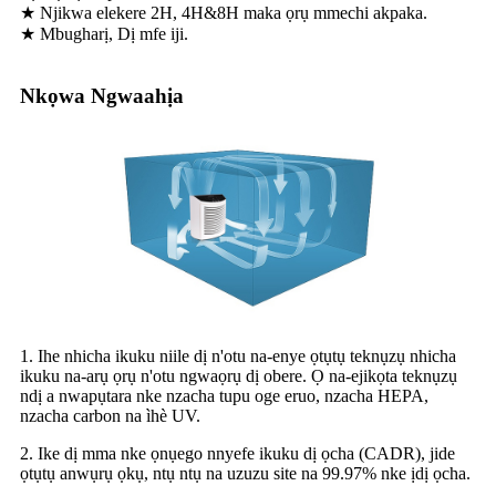
★ Njikwa elekere 2H, 4H&8H maka ọrụ mmechi akpaka.
★ Mbugharị, Dị mfe iji.
Nkọwa Ngwaahịa
1. Ihe nhicha ikuku niile dị n'otu na-enye ọtụtụ teknụzụ nhicha
ikuku na-arụ ọrụ n'otu ngwaọrụ dị obere. Ọ na-ejikọta teknụzụ
ndị a nwapụtara nke nzacha tupu oge eruo, nzacha HEPA,
nzacha carbon na ìhè UV.
2. Ike dị mma nke ọnụego nnyefe ikuku dị ọcha (CADR), jide
ọtụtụ anwụrụ ọkụ, ntụ ntụ na uzuzu site na 99.97% nke ịdị ọcha.