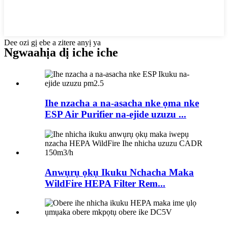
Dee ozi gị ebe a zitere anyị ya
Ngwaahịa dị iche iche
Ihe nzacha a na-asacha nke ọma nke
ESP Air Purifier na-ejide uzuzu ...
Anwụrụ ọkụ Ikuku Nchacha Maka
WildFire HEPA Filter Rem...