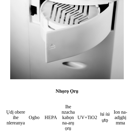
Nhọrọ Ọrụ
Ihe
Ụdị obere
nzacha
Ion na-
Isi ísì
ihe
Ogbo
HEPA
kabọn
UV+TiO2
adịghị
ụtọ
nlereanya
na-arụ
mma
ọrụ