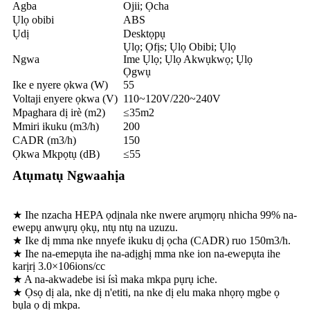
Agba
Ojii; Ọcha
Ụlọ obibi
ABS
Ụdị
Desktọpụ
Ụlọ; Ọfịs; Ụlọ Obibi; Ụlọ
Ngwa
Ime Ụlọ; Ụlọ Akwụkwọ; Ụlọ
Ọgwụ
Ike e nyere ọkwa (W)
55
Voltaji enyere ọkwa (V)
110~120V/220~240V
Mpaghara dị irè (m2)
≤35m2
Mmiri ikuku (m3/h)
200
CADR (m3/h)
150
Ọkwa Mkpọtụ (dB)
≤55
Atụmatụ Ngwaahịa
★ Ihe nzacha HEPA ọdịnala nke nwere arụmọrụ nhicha 99% na-
ewepụ anwụrụ ọkụ, ntụ ntụ na uzuzu.
★ Ike dị mma nke nnyefe ikuku dị ọcha (CADR) ruo 150m3/h.
★ Ihe na-emepụta ihe na-adịghị mma nke ion na-ewepụta ihe
karịrị 3.0×106ions/cc
★ A na-akwadebe isi ísì maka mkpa pụrụ iche.
★ Ọsọ dị ala, nke dị n'etiti, na nke dị elu maka nhọrọ mgbe ọ
bụla ọ dị mkpa.