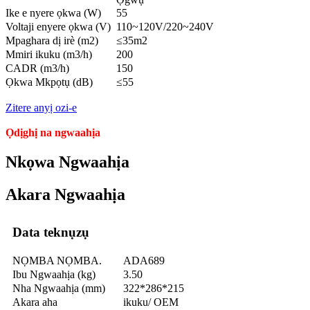
Ike e nyere ọkwa (W)
55
Voltaji enyere ọkwa (V)
110~120V/220~240V
Mpaghara dị irè (m2)
≤35m2
Mmiri ikuku (m3/h)
200
CADR (m3/h)
150
Ọkwa Mkpọtụ (dB)
≤55
Zitere anyị ozi-e
Ọdịghị na ngwaahịa
Nkọwa Ngwaahịa
Akara Ngwaahịa
Data teknụzụ
NỌMBA NỌMBA.
ADA689
Ibu Ngwaahịa (kg)
3.50
Nha Ngwaahịa (mm)
322*286*215
Akara aha
ikuku/ OEM