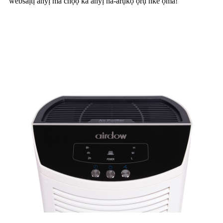
websaịtị anyị ma chọọ ka anyị na-arụkọ ọrụ nke ọma!