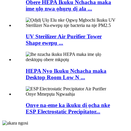
Obere HEPA Ikuku Nchacha maka
ime ụlọ nwa ọhụrụ dị ala ...
UV Sterilizer Air Purifier Tower
Shape ewepụ ...
HEPA Nyo Ikuku Nchacha maka
Desktop Room Low N ...
Onye na-eme ka ikuku dị ọcha nke
ESP Electrostatic Precipitator...