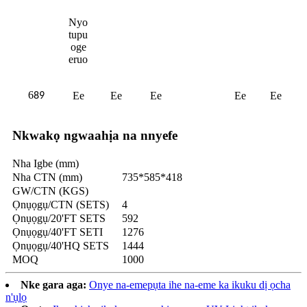
Nyo
tupu
oge
eruo
6
Ee
Ee
Ee
Ee
Ee
89
Nkwakọ ngwaahịa na nnyefe
Nha Igbe (mm)
Nha CTN (mm)
735*585*418
GW/CTN (KGS)
Ọnụọgụ/CTN (SETS)
4
Ọnụọgụ/20'FT SETS
592
Ọnụọgụ/40'FT SETI
1276
Ọnụọgụ/40'HQ SETS
1444
MOQ
1000
Nke gara aga:
Onye na-emepụta ihe na-eme ka ikuku dị ọcha
n'ụlọ