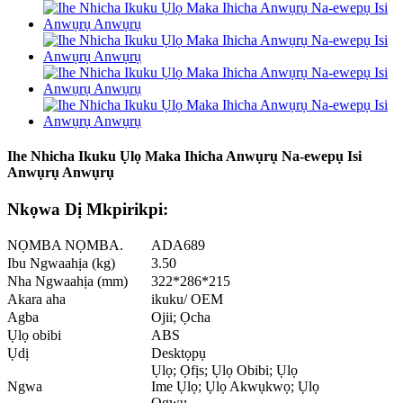
Ihe Nhicha Ikuku Ụlọ Maka Ihicha Anwụrụ Na-ewepụ Isi
Anwụrụ Anwụrụ
Nkọwa Dị Mkpirikpi:
NỌMBA NỌMBA.
ADA689
Ibu Ngwaahịa (kg)
3.50
Nha Ngwaahịa (mm)
322*286*215
Akara aha
ikuku/ OEM
Agba
Ojii; Ọcha
Ụlọ obibi
ABS
Ụdị
Desktọpụ
Ụlọ; Ọfịs; Ụlọ Obibi; Ụlọ
Ngwa
Ime Ụlọ; Ụlọ Akwụkwọ; Ụlọ
Ọgwụ