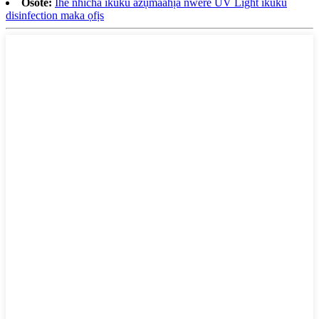
Osote:
Ihe nhicha ikuku azụmaahịa nwere UV Light ikuku
disinfection maka ọfịs