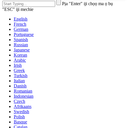
Pịa "Enter" iji chọọ ma ọ bụ
"ESC" iji mechie
English
French
German
Portuguese
Spanish
Russian
Japanese
Korean
Arabic
Irish
Greek
Turkish
Italian
Danish
Romanian
Indonesian
Czech
Afrikaans
Swedish
Polish
Basque
Catalan