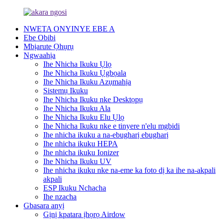
NWETA ONYINYE EBE A
Ebe Obibi
Mbịarute Ọhụrụ
Ngwaahịa
Ihe Nhicha Ikuku Ụlọ
Ihe Nhicha Ikuku Ụgbọala
Ihe Nhicha Ikuku Azụmahịa
Sistemụ Ikuku
Ihe Nhicha Ikuku nke Desktọpụ
Ihe Nhicha Ikuku Ala
Ihe Nhicha Ikuku Elu Ụlọ
Ihe Nhicha Ikuku nke e tinyere n'elu mgbidi
Ihe nhicha ikuku a na-ebugharị ebugharị
Ihe nhicha ikuku HEPA
Ihe nhicha ikuku Ionizer
Ihe Nhicha Ikuku UV
Ihe nhicha ikuku nke na-eme ka foto dị ka ihe na-akpali
akpali
ESP Ikuku Nchacha
Ihe nzacha
Gbasara anyị
Gịnị kpatara ịhọrọ Airdow