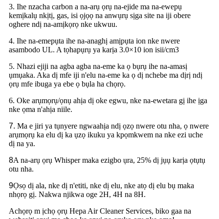
3. Ihe nzacha carbon a na-arụ ọrụ na-ejide ma na-ewepụ
kemịkalụ nkịtị, gas, isi ọjọọ na anwụrụ sịga site na iji obere
oghere ndị na-amịkọrọ nke ukwuu.
4. Ihe na-emepụta ihe na-anaghị amịpụta ion nke nwere
asambodo UL. A tọhapụrụ ya karịa 3.0×10 ion isii/cm3
5. Nhazi ejiji na agba agba na-eme ka ọ bụrụ ihe na-amasị
ụmụaka. Aka dị mfe iji n'elu na-eme ka ọ dị nchebe ma dịrị ndị
ọrụ mfe ibuga ya ebe ọ bụla ha chọrọ.
6. Oke arụmọrụ/ọnụ ahịa dị oke egwu, nke na-ewetara gị ihe ịga
nke ọma n'ahịa niile.
7.
Ma e jiri ya tụnyere ngwaahịa ndị ọzọ nwere otu nha, ọ nwere
arụmọrụ ka elu dị ka ụzọ ikuku ya kpọmkwem na nke ezi uche
dị na ya.
8
A na-arụ ọrụ Whisper maka ezigbo ụra, 25% dị jụụ karịa ọtụtụ
otu nha.
9
Ọsọ dị ala, nke dị n'etiti, nke dị elu, nke atọ dị elu bụ maka
nhọrọ gị. Nakwa njikwa oge 2H, 4H na 8H.
Achọrọ m ịchọ ọrụ Hepa Air Cleaner Services, biko gaa na