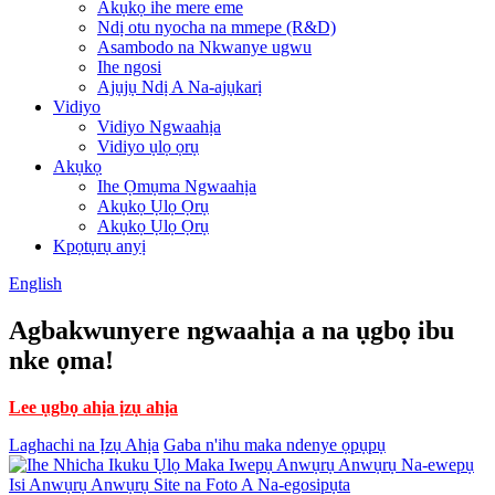
Akụkọ ihe mere eme
Ndị otu nyocha na mmepe (R&D)
Asambodo na Nkwanye ugwu
Ihe ngosi
Ajụjụ Ndị A Na-ajụkarị
Vidiyo
Vidiyo Ngwaahịa
Vidiyo ụlọ ọrụ
Akụkọ
Ihe Ọmụma Ngwaahịa
Akụkọ Ụlọ Ọrụ
Akụkọ Ụlọ Ọrụ
Kpọtụrụ anyị
English
Agbakwunyere ngwaahịa a na ụgbọ ibu
nke ọma!
Lee ụgbọ ahịa ịzụ ahịa
Laghachi na Ịzụ Ahịa
Gaba n'ihu maka ndenye ọpụpụ