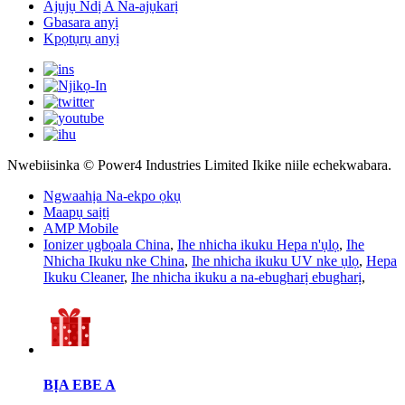
Ajụjụ Ndị A Na-ajụkarị
Gbasara anyị
Kpọtụrụ anyị
Nwebiisinka © Power4 Industries Limited Ikike niile echekwabara.
Ngwaahịa Na-ekpo ọkụ
Maapụ saịtị
AMP Mobile
Ionizer ụgbọala China
,
Ihe nhicha ikuku Hepa n'ụlọ
,
Ihe
Nhicha Ikuku nke China
,
Ihe nhicha ikuku UV nke ụlọ
,
Hepa
Ikuku Cleaner
,
Ihe nhicha ikuku a na-ebugharị ebugharị
,
BỊA EBE A