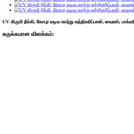
UV கிருமி நீக்கி, கோபுர வடிவ காற்று சுத்திகரிப்பான், வைரஸ், பாக்டீ
சுருக்கமான விளக்கம்:
மாதிரி எண்.
ஏடிஏ603
பொருளின் எடை (கிலோகிராம்)
3.50
பொருளின் அளவு (மிமீ)
Φ214*680
பிராண்ட்
காற்றுப் பாய்வு/ OEM
நிறம்
கருப்பு; வெள்ளை; வெள்ளி
வீட்டுவசதி
ஏபிஎஸ்
வகை
டெஸ்க்டாப்
விண்ணப்பம்
வீடு;அலுவலகம்;வரவேற்பறை;பட
மதிப்பிடப்பட்ட திறன் (வாட்)
14
மதிப்பிடப்பட்ட மின்னழுத்தம் (V)
DC 12V
பயனுள்ள பரப்பளவு (மீ²)
≤20 மீ2
காற்று ஓட்டம் (மீ³/மணி)
100
CADR (m3/h)
80
இரைச்சல் அளவு (டெசிபல்)
≤50