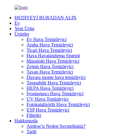
HEDİYEYİ BURADAN ALIN
Ev
Yeni Ürün
Ürünler
Ev Hava Temizleyici
Araba Hava Temizleyici
Ticari Hava Temizleyici
Hava Havalandırma Sistemi
Masaüstü Hava Temizleyici
Zemin Hava Temizleyici
Tavan Hava Temizleyici
Duvara monte hava temizleyici
Taşınabilir Hava Temizleyici
HEPA Hava Temizleyici
İyonlaştırıcı Hava Temizleyici
UV Hava Temizleyici
Fotokatalizörlü Hava Temizleyici
ESP Hava Temizleyici
Filtreler
Hakkımızda
Airdow'u Neden Seçmelisiniz?
Tarih