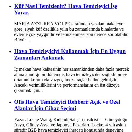
Küf Nasıl Temizlenir? Hava Temizleyici İşe
Yarar.
MARIA AZZURRA VOLPE tarafından yazılan makaleye
göre, siyah küf özellikle yılın bu zamanlarında binalarda ve
evlerde çok yaygındır ve temizlenmesi son derece zor olabilir.
Büyür...
Hava Temizleyiciyi Kullanmak İçin En Uygun
Zamanları Anlamak
İç mekan hava kalitesinin her zamankinden daha fazla mercek
altına alındığı bir dönemde, hava temizleyiciler sağlıklı bir ev
ortamını korumada vazgeçilmez araçlar haline gelmiştir.
Ancak, verimliliklerini ve performanslarını en üst düzeye
çıkarmak için...
Ofis Hava Temizleyici Rehberi: Açık ve Özel
Alanlar İçin Cihaz Seçimi
Yazar: Locke Wang, Kıdemli Satış Temsilcisi — Güneydoğu
Asya, Güney Asya ve Japonya Pazarları. Locke, 4 yılı aşkın
süredir B2B hava temizleyici ihracatı konusunda deneyime