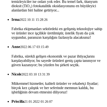
temizleyiciler ise onları yok eder. Bu temel fark, titanyum
dioksit (TiO₂) fotokatalitik oksidasyonunu en büyüleyici
alanlardan biri haline getiriyor...
Irma
2022.10.11 15:28:26
Fabrika ekipmanları sektördeki en gelişmiş teknolojiye sahip
ve ürünler ince işçilikle üretilmiştir, üstelik fiyatı da çok
uygundur, paranızın karşılığını fazlasıyla alacaksınız!
Anne
2022.06.17 03:15:49
Fabrika, sürekli gelişen ekonomik ve pazar ihtiyaçlarını
karşılayabiliyor, bu sayede ürünleri geniş çapta tanınıyor ve
güven kazanıyor; bu yüzden bu şirketi seçtik.
Nicole
2022.03.10 13:31:39
Mükemmel hizmetler, kaliteli ürünler ve rekabetçi fiyatlar;
birçok kez çalıştık ve her seferinde memnun kaldık, bu
işbirliğinin devam etmesini diliyoruz!
Priscilla
21.01.2022 01:26:07