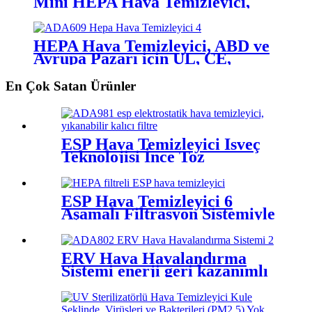
Mini HEPA Hava Temizleyici,
Düşük Gürültü, Düşük Enerji
Tüketimi, DC5V
HEPA Hava Temizleyici, ABD ve
Avrupa Pazarı için UL, CE,
ROHS Sertifikalı
En Çok Satan Ürünler
ESP Hava Temizleyici İsveç
Teknolojisi İnce Toz
Parçacıklarını Giderir
ESP Hava Temizleyici 6
Aşamalı Filtrasyon Sistemiyle
Alerjenlere, Toza, Evcil
Hayvan Tehlikelerine ve
Kokulara Karşı Koruma
ERV Hava Havalandırma
Sağlar
Sistemi enerji geri kazanımlı
havalandırma sistemleri