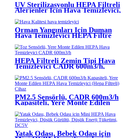
UV Sterilizasyonlu HEPA Filtreli
Alerjenler İçin Hava Temizleyici,
Beyaz Yuvarlak
Orman Yangınları İçin Duman
Hava Temizleyici HEPA Filtre
Toz Partiküllerini Giderme
CADR 150m3/h
HEPA Filtreli Zemin Tipi Hava
Temizleyici CADR 600m3/h,
PM2.5 Sensörlü ve Uzaktan
Kumandalı
PM2.5 Sensörlü, CADR 600m3/h
Kapasiteli, Yere Monte Edilen
HEPA Hava Temizleyici (Hepa
Filtreli) Cihaz
Yatak Odası, Bebek Odası için