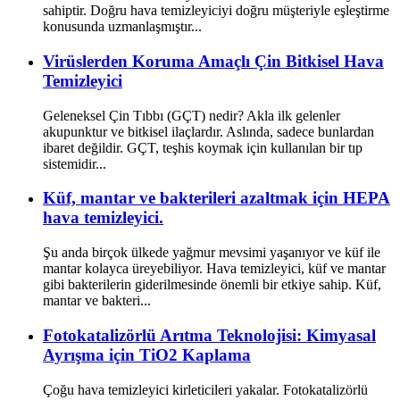
sahiptir. Doğru hava temizleyiciyi doğru müşteriyle eşleştirme
konusunda uzmanlaşmıştır...
Virüslerden Koruma Amaçlı Çin Bitkisel Hava
Temizleyici
Geleneksel Çin Tıbbı (GÇT) nedir? Akla ilk gelenler
akupunktur ve bitkisel ilaçlardır. Aslında, sadece bunlardan
ibaret değildir. GÇT, teşhis koymak için kullanılan bir tıp
sistemidir...
Küf, mantar ve bakterileri azaltmak için HEPA
hava temizleyici.
Şu anda birçok ülkede yağmur mevsimi yaşanıyor ve küf ile
mantar kolayca üreyebiliyor. Hava temizleyici, küf ve mantar
gibi bakterilerin giderilmesinde önemli bir etkiye sahip. Küf,
mantar ve bakteri...
Fotokatalizörlü Arıtma Teknolojisi: Kimyasal
Ayrışma için TiO2 Kaplama
Çoğu hava temizleyici kirleticileri yakalar. Fotokatalizörlü