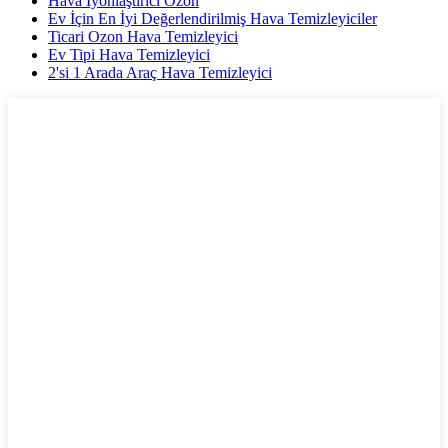
Hava İyonlaştırıcı Ozon
Ev İçin En İyi Değerlendirilmiş Hava Temizleyiciler
Ticari Ozon Hava Temizleyici
Ev Tipi Hava Temizleyici
2'si 1 Arada Araç Hava Temizleyici