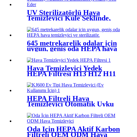
UV Sterilizatörlü Hava
Temizleyici Kule Şeklinde,
Virüsleri ve Bakterileri
(PM2.5) Yok Eder
645 metrekarelik odalar için
uygun, geniş oda HEPA hava
temizleyici ve sterilizatör.
Hava Temizleyici Yedek
HEPA Filtresi H13 H12 H11
HEPA Filtreleri
HEPA Filtreli Hava
Temizleyici Otomatik Uyku
Modu Düşük Ses Seviyeli
Hava Temizleyici
Oda İçin HEPA Aktif Karbon
Filtreli OEM ODM Hava