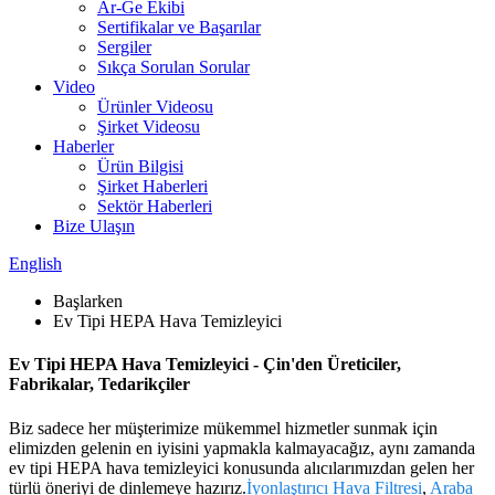
Ar-Ge Ekibi
Sertifikalar ve Başarılar
Sergiler
Sıkça Sorulan Sorular
Video
Ürünler Videosu
Şirket Videosu
Haberler
Ürün Bilgisi
Şirket Haberleri
Sektör Haberleri
Bize Ulaşın
English
Başlarken
Ev Tipi HEPA Hava Temizleyici
Ev Tipi HEPA Hava Temizleyici - Çin'den Üreticiler,
Fabrikalar, Tedarikçiler
Biz sadece her müşterimize mükemmel hizmetler sunmak için
elimizden gelenin en iyisini yapmakla kalmayacağız, aynı zamanda
ev tipi HEPA hava temizleyici konusunda alıcılarımızdan gelen her
türlü öneriyi de dinlemeye hazırız.
İyonlaştırıcı Hava Filtresi
,
Araba