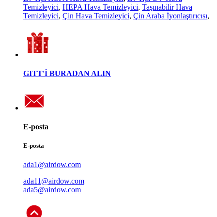
Temizleyici
,
HEPA Hava Temizleyici
,
Taşınabilir Hava
Temizleyici
,
Çin Hava Temizleyici
,
Çin Araba İyonlaştırıcısı
,
GITT'İ BURADAN ALIN
E-posta
E-posta
ada1@airdow.com
ada11@airdow.com
ada5@airdow.com