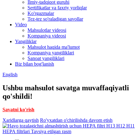
Ilmiy-tadqiqot guruhi
Sertifikatlar va faxriy yorliqlar
Ko'rgazmalar
Tez-tez so'raladigan savollar
Video
Mahsulotlar videosi
Kompaniya videosi
Yangiliklar
Mahsulot haqida ma'lumot
Kompaniya yangiliklari
Sanoat yangiliklari
Biz bilan bog'lanish
English
Ushbu mahsulot savatga muvaffaqiyatli
qo'shildi!
Savatni ko'rish
Xaridlarga qaytish
Ro'yxatdan o'chirilishda davom etish