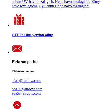
uchun UV havo tozalagich
,
Hepa havo tozalagichi
,
Xitoy
havo tozalagichi
,
Uy uchun Hepa havo tozalagichi
,
GITTni shu yerdan oling
Elektron pochta
Elektron pochta
ada1@airdow.com
ada11@airdow.com
ada5@airdow.com