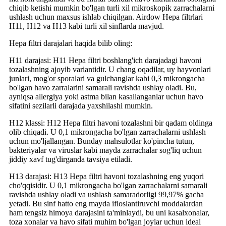
chiqib ketishi mumkin bo'lgan turli xil mikroskopik zarrachalarni
ushlash uchun maxsus ishlab chiqilgan. Airdow Hepa filtrlari
H11, H12 va H13 kabi turli xil sinflarda mavjud.
Hepa filtri darajalari haqida bilib oling:
H11 darajasi: H11 Hepa filtri boshlang'ich darajadagi havoni
tozalashning ajoyib variantidir. U chang oqadilar, uy hayvonlari
junlari, mog'or sporalari va gulchanglar kabi 0,3 mikrongacha
bo'lgan havo zarralarini samarali ravishda ushlay oladi. Bu,
ayniqsa allergiya yoki astma bilan kasallanganlar uchun havo
sifatini sezilarli darajada yaxshilashi mumkin.
H12 klassi: H12 Hepa filtri havoni tozalashni bir qadam oldinga
olib chiqadi. U 0,1 mikrongacha bo'lgan zarrachalarni ushlash
uchun mo'ljallangan. Bunday mahsulotlar ko'pincha tutun,
bakteriyalar va viruslar kabi mayda zarrachalar sog'liq uchun
jiddiy xavf tug'dirganda tavsiya etiladi.
H13 darajasi: H13 Hepa filtri havoni tozalashning eng yuqori
cho'qqisidir. U 0,1 mikrongacha bo'lgan zarrachalarni samarali
ravishda ushlay oladi va ushlash samaradorligi 99,97% gacha
yetadi. Bu sinf hatto eng mayda ifloslantiruvchi moddalardan
ham tengsiz himoya darajasini ta'minlaydi, bu uni kasalxonalar,
toza xonalar va havo sifati muhim bo'lgan joylar uchun ideal