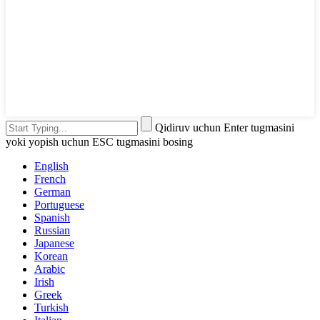
Qidiruv uchun Enter tugmasini
yoki yopish uchun ESC tugmasini bosing
English
French
German
Portuguese
Spanish
Russian
Japanese
Korean
Arabic
Irish
Greek
Turkish