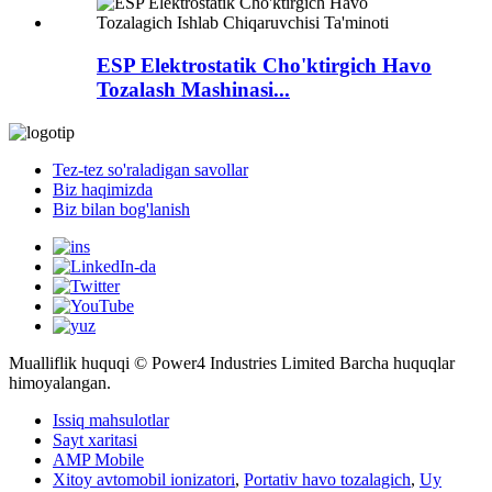
ESP Elektrostatik Cho'ktirgich Havo
Tozalash Mashinasi...
Tez-tez so'raladigan savollar
Biz haqimizda
Biz bilan bog'lanish
Mualliflik huquqi © Power4 Industries Limited Barcha huquqlar
himoyalangan.
Issiq mahsulotlar
Sayt xaritasi
AMP Mobile
Xitoy avtomobil ionizatori
,
Portativ havo tozalagich
,
Uy