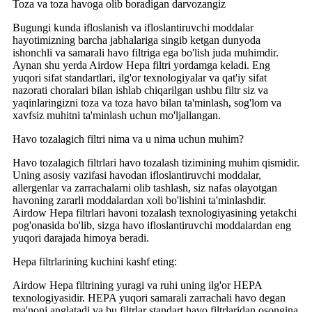
Toza va toza havoga olib boradigan darvozangiz
Bugungi kunda ifloslanish va ifloslantiruvchi moddalar
hayotimizning barcha jabhalariga singib ketgan dunyoda
ishonchli va samarali havo filtriga ega bo'lish juda muhimdir.
Aynan shu yerda Airdow Hepa filtri yordamga keladi. Eng
yuqori sifat standartlari, ilg'or texnologiyalar va qat'iy sifat
nazorati choralari bilan ishlab chiqarilgan ushbu filtr siz va
yaqinlaringizni toza va toza havo bilan ta'minlash, sog'lom va
xavfsiz muhitni ta'minlash uchun mo'ljallangan.
Havo tozalagich filtri nima va u nima uchun muhim?
Havo tozalagich filtrlari havo tozalash tizimining muhim qismidir.
Uning asosiy vazifasi havodan ifloslantiruvchi moddalar,
allergenlar va zarrachalarni olib tashlash, siz nafas olayotgan
havoning zararli moddalardan xoli bo'lishini ta'minlashdir.
Airdow Hepa filtrlari havoni tozalash texnologiyasining yetakchi
pog'onasida bo'lib, sizga havo ifloslantiruvchi moddalardan eng
yuqori darajada himoya beradi.
Hepa filtrlarining kuchini kashf eting:
Airdow Hepa filtrining yuragi va ruhi uning ilg'or HEPA
texnologiyasidir. HEPA yuqori samarali zarrachali havo degan
ma'noni anglatadi va bu filtrlar standart havo filtrlaridan osongina