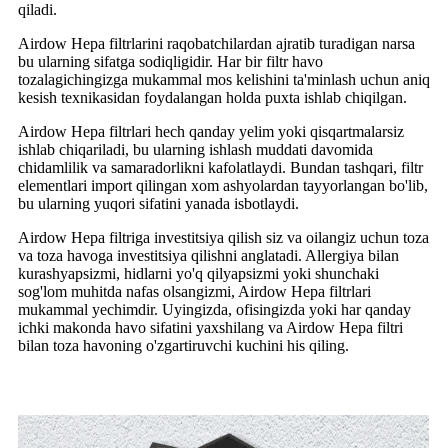
qiladi.
Airdow Hepa filtrlarini raqobatchilardan ajratib turadigan narsa
bu ularning sifatga sodiqligidir. Har bir filtr havo
tozalagichingizga mukammal mos kelishini ta'minlash uchun aniq
kesish texnikasidan foydalangan holda puxta ishlab chiqilgan.
Airdow Hepa filtrlari hech qanday yelim yoki qisqartmalarsiz
ishlab chiqariladi, bu ularning ishlash muddati davomida
chidamlilik va samaradorlikni kafolatlaydi. Bundan tashqari, filtr
elementlari import qilingan xom ashyolardan tayyorlangan bo'lib,
bu ularning yuqori sifatini yanada isbotlaydi.
Airdow Hepa filtriga investitsiya qilish siz va oilangiz uchun toza
va toza havoga investitsiya qilishni anglatadi. Allergiya bilan
kurashyapsizmi, hidlarni yo'q qilyapsizmi yoki shunchaki
sog'lom muhitda nafas olsangizmi, Airdow Hepa filtrlari
mukammal yechimdir. Uyingizda, ofisingizda yoki har qanday
ichki makonda havo sifatini yaxshilang va Airdow Hepa filtri
bilan toza havoning o'zgartiruvchi kuchini his qiling.