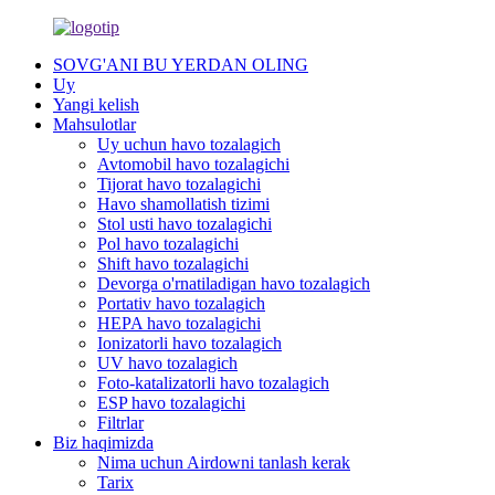
SOVG'ANI BU YERDAN OLING
Uy
Yangi kelish
Mahsulotlar
Uy uchun havo tozalagich
Avtomobil havo tozalagichi
Tijorat havo tozalagichi
Havo shamollatish tizimi
Stol usti havo tozalagichi
Pol havo tozalagichi
Shift havo tozalagichi
Devorga o'rnatiladigan havo tozalagich
Portativ havo tozalagich
HEPA havo tozalagichi
Ionizatorli havo tozalagich
UV havo tozalagich
Foto-katalizatorli havo tozalagich
ESP havo tozalagichi
Filtrlar
Biz haqimizda
Nima uchun Airdowni tanlash kerak
Tarix