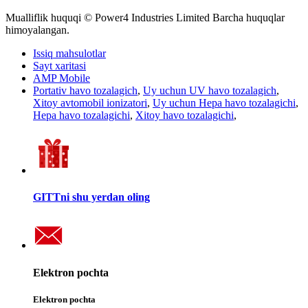
Mualliflik huquqi © Power4 Industries Limited Barcha huquqlar
himoyalangan.
Issiq mahsulotlar
Sayt xaritasi
AMP Mobile
Portativ havo tozalagich
,
Uy uchun UV havo tozalagich
,
Xitoy avtomobil ionizatori
,
Uy uchun Hepa havo tozalagichi
,
Hepa havo tozalagichi
,
Xitoy havo tozalagichi
,
GITTni shu yerdan oling
Elektron pochta
Elektron pochta