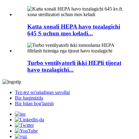
Katta xonali HEPA havo tozalagichi
645 S uchun mos keladi...
Turbo ventilyatorli ikki HEPli tijorat
havo tozalagichi...
Tez-tez so'raladigan savollar
Biz haqimizda
Biz bilan bog'lanish