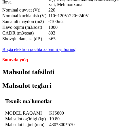
Ilova
zali; Mehmonxona
Nominal quvvat (Vt)
220
Nominal kuchlanish (V)
110~120V/220~240V
Samarali maydon (m2)
≤100m2
Havo oqimi (m3/soat)
1000
CADR (m3/soat)
803
Shovqin darajasi (dB)
≤65
Bizga elektron pochta xabarini yuboring
Sotuvda yo'q
Mahsulot tafsiloti
Mahsulot teglari
Texnik ma'lumotlar
MODEL RAQAMI
KJS800
Mahsulot og'irligi (kg)
19.80
Mahsulot hajmi (mm)
430*300*570