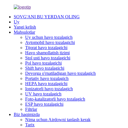
SOVG'ANI BU YERDAN OLING
Uy
Yangi kelish
Mahsulotlar
Uy uchun havo tozalagich
Avtomobil havo tozalagichi
Tijorat havo tozalagichi
Havo shamollatish tizimi
Stol usti havo tozalagichi
Pol havo tozalagichi
Shift havo tozalagichi
Devorga o'rnatiladigan havo tozalagich
Portativ havo tozalagich
HEPA havo tozalagichi
Ionizatorli havo tozalagich
UV havo tozalagich
Foto-katalizatorli havo tozalagich
ESP havo tozalagichi
Filtrlar
Biz haqimizda
Nima uchun Airdowni tanlash kerak
Tarix