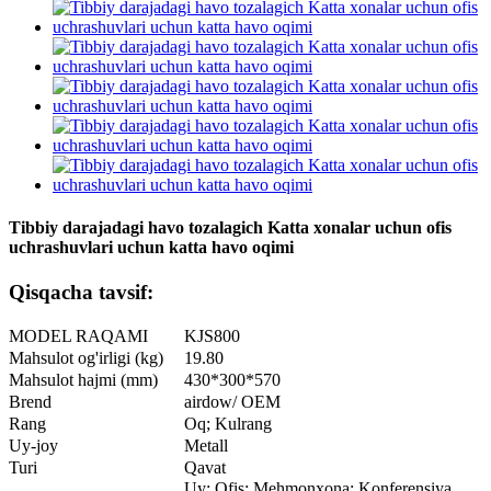
Tibbiy darajadagi havo tozalagich Katta xonalar uchun ofis
uchrashuvlari uchun katta havo oqimi
Qisqacha tavsif:
MODEL RAQAMI
KJS800
Mahsulot og'irligi (kg)
19.80
Mahsulot hajmi (mm)
430*300*570
Brend
airdow/ OEM
Rang
Oq; Kulrang
Uy-joy
Metall
Turi
Qavat
Uy; Ofis; Mehmonxona; Konferensiya