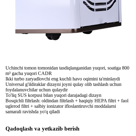
Uchinchi tomon tomonidan tasdiqlanganidan yuqori, soatiga 800
m³ gacha yuqori CADR
Ikki turbo zaryadlovchi eng kuchli havo oqimini ta'minlaydi
Universal g'ildiraklar dizayni joyni qulay olib tashlash uchun
foydalanuvchilar uchun qulaydir
To'liq SUS korpusi bilan yuqori darajadagi dizayn
Bosqichli filtrlash: oldindan filtrlash + haqiqiy HEPA filtri + faol
uglerod filtri + salbiy ionizator ifloslantiruvchi moddalarni
samarali ravishda yo'q qiladi
Qadoqlash va yetkazib berish