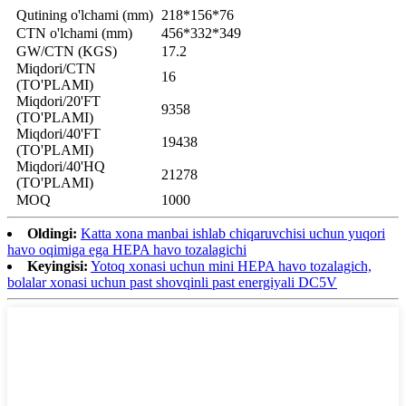
Qutining o'lchami (mm)
218*156*76
CTN o'lchami (mm)
456*332*349
GW/CTN (KGS)
17.2
Miqdori/CTN
16
(TO'PLAMI)
Miqdori/20'FT
9358
(TO'PLAMI)
Miqdori/40'FT
19438
(TO'PLAMI)
Miqdori/40'HQ
21278
(TO'PLAMI)
MOQ
1000
Oldingi:
Katta xona manbai ishlab chiqaruvchisi uchun yuqori
havo oqimiga ega HEPA havo tozalagichi
Keyingisi:
Yotoq xonasi uchun mini HEPA havo tozalagich,
bolalar xonasi uchun past shovqinli past energiyali DC5V