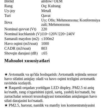
Brend
airdow/ OEM
Rang
Oq; Kulrang
Uy-joy
Metall
Turi
Qavat
Uy; Ofis; Mehmonxona; Konferensiya
Ilova
zali; Mehmonxona
Nominal quvvat (Vt)
220
Nominal kuchlanish (V)
110~120V/220~240V
Samarali maydon (m2)
≤100m2
Havo oqimi (m3/soat)
1000
CADR (m3/soat)
803
Shovqin darajasi (dB)
≤65
Mahsulot xususiyatlari
★ Avtomatik va qo'lda boshqarish: Avtomatik rejimda sensor
havo sifatini aniqlay oladi va havo oqimi tezligini avtomatik
ravishda sozlaydi.
★ Raqamli orqadan yoritilgan LED displey, PM2.5 ni aniq
ko'rsatib, rang o'zgarishini (qizil, sariq, yashil) ko'rsatadi, bu
zarrachalar sensori texnologiyasi tomonidan aniqlangan havo
sifati darajasini ko'rsatadi.
★ PM2.5, harorat, namlik va manfiy ion kontsentratsiyasini