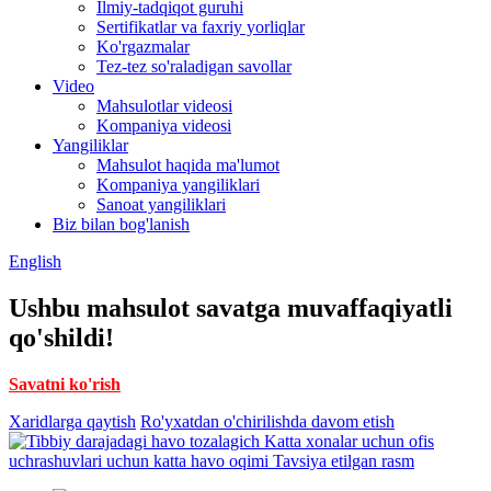
Ilmiy-tadqiqot guruhi
Sertifikatlar va faxriy yorliqlar
Ko'rgazmalar
Tez-tez so'raladigan savollar
Video
Mahsulotlar videosi
Kompaniya videosi
Yangiliklar
Mahsulot haqida ma'lumot
Kompaniya yangiliklari
Sanoat yangiliklari
Biz bilan bog'lanish
English
Ushbu mahsulot savatga muvaffaqiyatli
qo'shildi!
Savatni ko'rish
Xaridlarga qaytish
Ro'yxatdan o'chirilishda davom etish