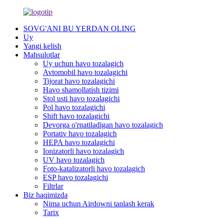
SOVG'ANI BU YERDAN OLING
Uy
Yangi kelish
Mahsulotlar
Uy uchun havo tozalagich
Avtomobil havo tozalagichi
Tijorat havo tozalagichi
Havo shamollatish tizimi
Stol usti havo tozalagichi
Pol havo tozalagichi
Shift havo tozalagichi
Devorga o'rnatiladigan havo tozalagich
Portativ havo tozalagich
HEPA havo tozalagichi
Ionizatorli havo tozalagich
UV havo tozalagich
Foto-katalizatorli havo tozalagich
ESP havo tozalagichi
Filtrlar
Biz haqimizda
Nima uchun Airdowni tanlash kerak
Tarix