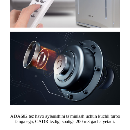
ADA682 tez havo aylanishini ta'minlash uchun kuchli turbo
fanga ega, CADR tezligi soatiga 200 m3 gacha yetadi.