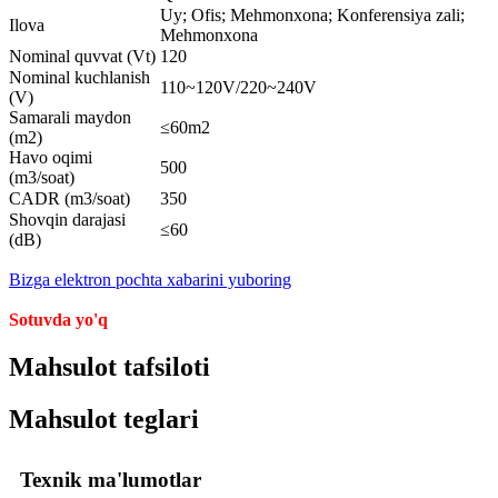
Uy; Ofis; Mehmonxona; Konferensiya zali;
Ilova
Mehmonxona
Nominal quvvat (Vt)
120
Nominal kuchlanish
110~120V/220~240V
(V)
Samarali maydon
≤60m2
(m2)
Havo oqimi
500
(m3/soat)
CADR (m3/soat)
350
Shovqin darajasi
≤60
(dB)
Bizga elektron pochta xabarini yuboring
Sotuvda yo'q
Mahsulot tafsiloti
Mahsulot teglari
Texnik ma'lumotlar