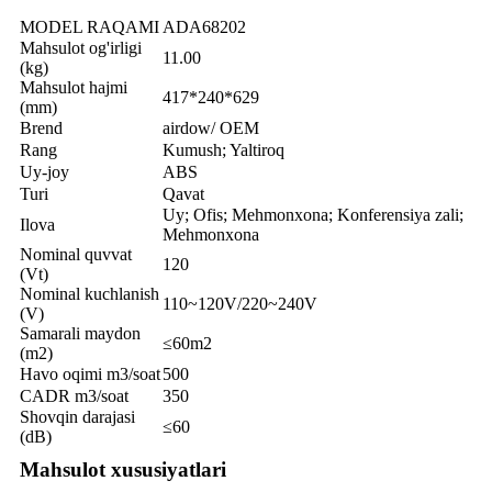
MODEL RAQAMI
ADA68202
Mahsulot og'irligi
11.00
(kg)
Mahsulot hajmi
417*240*629
(mm)
Brend
airdow/ OEM
Rang
Kumush; Yaltiroq
Uy-joy
ABS
Turi
Qavat
Uy; Ofis; Mehmonxona; Konferensiya zali;
Ilova
Mehmonxona
Nominal quvvat
120
(Vt)
Nominal kuchlanish
110~120V/220~240V
(V)
Samarali maydon
≤60m2
(m2)
Havo oqimi m3/soat
500
CADR m3/soat
350
Shovqin darajasi
≤60
(dB)
Mahsulot xususiyatlari