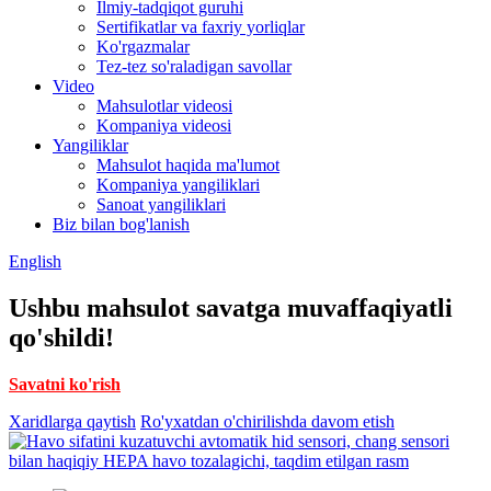
Ilmiy-tadqiqot guruhi
Sertifikatlar va faxriy yorliqlar
Ko'rgazmalar
Tez-tez so'raladigan savollar
Video
Mahsulotlar videosi
Kompaniya videosi
Yangiliklar
Mahsulot haqida ma'lumot
Kompaniya yangiliklari
Sanoat yangiliklari
Biz bilan bog'lanish
English
Ushbu mahsulot savatga muvaffaqiyatli
qo'shildi!
Savatni ko'rish
Xaridlarga qaytish
Ro'yxatdan o'chirilishda davom etish