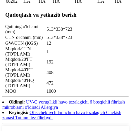
68202
HA
HA
HA
HA
HA
HA
Qadoqlash va yetkazib berish
Qutining o'lchami
513*338*723
(mm)
CTN o'lchami (mm)
513*338*723
GW/CTN (KGS)
12
Miqdori/CTN
1
(TO'PLAMI)
Miqdori/20'FT
192
(TO'PLAMI)
Miqdori/40'FT
408
(TO'PLAMI)
Miqdori/40'HQ
472
(TO'PLAMI)
MOQ
1000
Oldingi:
UV-C yorug'likli havo tozalagichi 6 bosqichli filtrlash
mikroblarni o'ldiradi Allergiya
Keyingisi:
Ofis chekuvchilar uchun havo tozalagich Chekish
zonasi Tutunni tez filtrlaydi