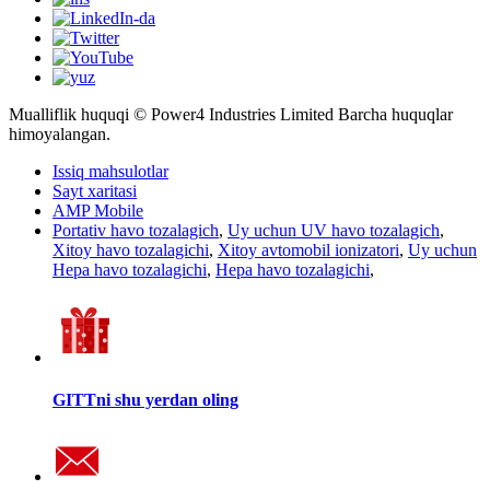
Mualliflik huquqi © Power4 Industries Limited Barcha huquqlar
himoyalangan.
Issiq mahsulotlar
Sayt xaritasi
AMP Mobile
Portativ havo tozalagich
,
Uy uchun UV havo tozalagich
,
Xitoy havo tozalagichi
,
Xitoy avtomobil ionizatori
,
Uy uchun
Hepa havo tozalagichi
,
Hepa havo tozalagichi
,
GITTni shu yerdan oling