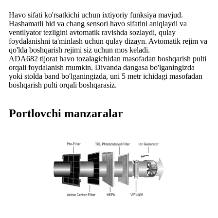
Havo sifati ko'rsatkichi uchun ixtiyoriy funksiya mavjud.
Hashamatli hid va chang sensori havo sifatini aniqlaydi va
ventilyator tezligini avtomatik ravishda sozlaydi, qulay
foydalanishni ta'minlash uchun qulay dizayn. Avtomatik rejim va
qo'lda boshqarish rejimi siz uchun mos keladi.
ADA682 tijorat havo tozalagichidan masofadan boshqarish pulti
orqali foydalanish mumkin. Divanda dangasa bo'lganingizda
yoki stolda band bo'lganingizda, uni 5 metr ichidagi masofadan
boshqarish pulti orqali boshqarasiz.
Portlovchi manzaralar