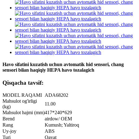
Havo sifatini kuzatish uchun avtomatik hid sensori, chang
sensori bilan haqiqiy HEPA havo tozalagich
Qisqacha tavsif:
MODEL RAQAMI
ADA68202
Mahsulot og'irligi
11.00
(kg)
Mahsulot hajmi (mm)
417*240*629
Brend
airdow/ OEM
Rang
Kumush; Yaltiroq
Uy-joy
ABS
Turi
Qavat