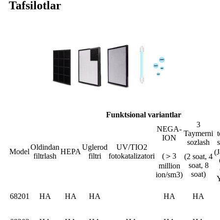
Tafsilotlar
Funktsional variantlar
3
NEGA-
Taymerni
t
ION
sozlash
Oldindan
Uglerod
UV/TIO2
Model
HEPA
(
filtrlash
filtri
fotokatalizatori
(＞3
(2 soat, 4
soat, 8
million
soat)
ion/sm3)
Y
68201
HA
HA
HA
HA
HA