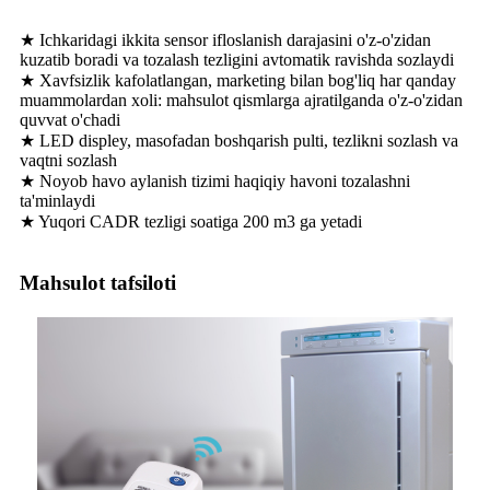
★ Ichkaridagi ikkita sensor ifloslanish darajasini o'z-o'zidan
kuzatib boradi va tozalash tezligini avtomatik ravishda sozlaydi
★ Xavfsizlik kafolatlangan, marketing bilan bog'liq har qanday
muammolardan xoli: mahsulot qismlarga ajratilganda o'z-o'zidan
quvvat o'chadi
★ LED displey, masofadan boshqarish pulti, tezlikni sozlash va
vaqtni sozlash
★ Noyob havo aylanish tizimi haqiqiy havoni tozalashni
ta'minlaydi
★ Yuqori CADR tezligi soatiga 200 m3 ga yetadi
Mahsulot tafsiloti