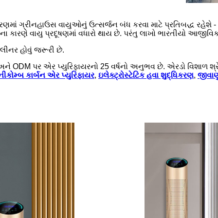
ણમાં ગ્રીનહાઉસ વાયુઓનું ઉત્સર્જન બંધ કરવા માટે પ્રતિબદ્ધ રહેશે - ય
ેના કારણે વાયુ પ્રદૂષણમાં વધારો થાય છે. પરંતુ લાખો ભારતીયો આજીવિક
લીનર હોવું જરૂરી છે.
અને ODM પર એર પ્યુરિફાયરનો 25 વર્ષનો અનુભવ છે. એરડો વિશાળ શ્રે
ીકોમ્બ કાર્બન એર પ્યુરિફાયર
,
ઇલેક્ટ્રોસ્ટેટિક હવા શુદ્ધિકરણ
,
જીવાણ