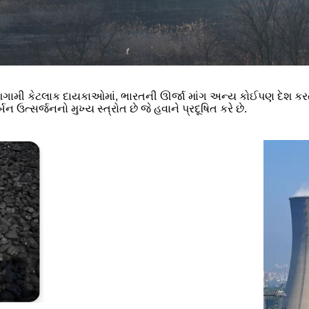
આગામી કેટલાક દાયકાઓમાં, ભારતની ઊર્જા માંગ અન્ય કોઈપણ દેશ કરતા
ર્બન ઉત્સર્જનનો મુખ્ય સ્ત્રોત છે જે હવાને પ્રદૂષિત કરે છે.