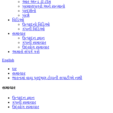
આર એન્ડ ડી ટીમ
પ્રમાણપત્રો અને સન્માનો
પ્રદર્શનો
પ્રશ્નો
વિડિઓ
ઉત્પાદનો વિડિઓ
કંપની વિડિઓ
સમાચાર
ઉત્પાદન જ્ઞાન
કંપની સમાચાર
ઉદ્યોગ સમાચાર
અમારો સંપર્ક કરો
English
ઘર
સમાચાર
ભારતમાં વાયુ પ્રદૂષણ ટોચની સપાટીએ નથી
સમાચાર
ઉત્પાદન જ્ઞાન
કંપની સમાચાર
ઉદ્યોગ સમાચાર