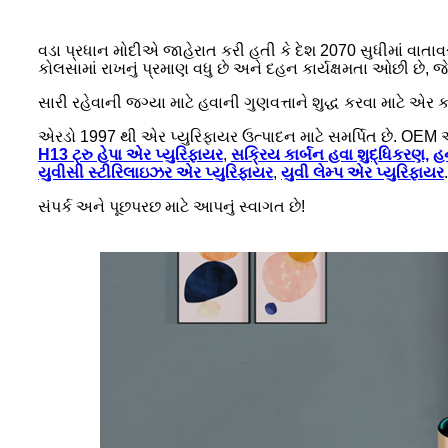
વડા પ્રધાન મોદીએ જાહેરાત કરી હતી કે દેશ 2070 સુધીમાં વાતાવર
કોલસામાં રાખનું પ્રમાણ વધુ છે અને દહન કાર્યક્ષમતા ઓછી છે, જ
સારી રહેવાની જગ્યા માટે હવાની ગુણવત્તાને શુદ્ધ કરવા માટે એર ક્
એરડો 1997 થી એર પ્યુરિફાયર ઉત્પાદન માટે સમર્પિત છે. OEM 
H13 ટ્રુ હેપા એર પ્યુરિફાયર
,
સક્રિય કાર્બન હવા શુદ્ધિકરણ,
હન
યુવીસી સ્ટીરિલાઇઝર એર પ્યુરિફાયર
,
યુવી લેમ્પ એર પ્યુરિફાયર
.
સંપર્ક અને પૂછપરછ માટે આપનું સ્વાગત છે!