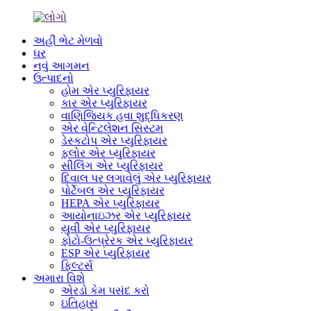
અહીં ભેટ મેળવો
ઘર
નવું આગમન
ઉત્પાદનો
હોમ એર પ્યુરિફાયર
કાર એર પ્યુરિફાયર
વાણિજ્યિક હવા શુદ્ધિકરણ
એર વેન્ટિલેશન સિસ્ટમ
ડેસ્કટોપ એર પ્યુરિફાયર
ફ્લોર એર પ્યુરિફાયર
સીલિંગ એર પ્યુરિફાયર
દિવાલ પર લગાવેલું એર પ્યુરિફાયર
પોર્ટેબલ એર પ્યુરિફાયર
HEPA એર પ્યુરિફાયર
આયોનાઇઝર એર પ્યુરિફાયર
યુવી એર પ્યુરિફાયર
ફોટો-ઉત્પ્રેરક એર પ્યુરિફાયર
ESP એર પ્યુરિફાયર
ફિલ્ટર્સ
અમારા વિશે
એરડો કેમ પસંદ કરો
ઇતિહાસ