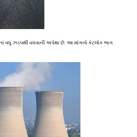
ં વધુ ઝડપથી વધવાની અપેક્ષા છે. આ માંગનો કેટલોક ભાગ