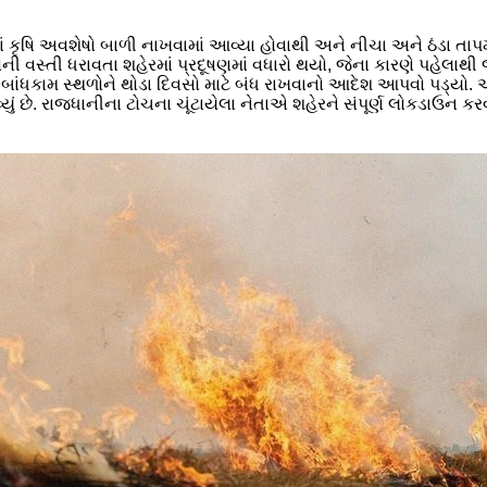
ોમાં કૃષિ અવશેષો બાળી નાખવામાં આવ્યા હોવાથી અને નીચા અને ઠંડા તાપ
ોની વસ્તી ધરાવતા શહેરમાં પ્રદૂષણમાં વધારો થયો, જેના કારણે પહેલાથી
બાંધકામ સ્થળોને થોડા દિવસો માટે બંધ રાખવાનો આદેશ આપવો પડ્યો. 
્યું છે. રાજધાનીના ટોચના ચૂંટાયેલા નેતાએ શહેરને સંપૂર્ણ લોકડાઉન