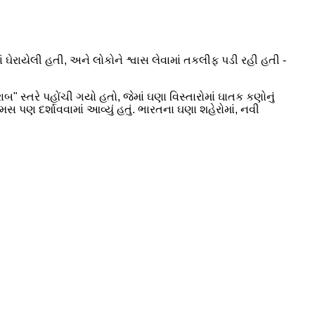
ાં ઘેરાયેલી હતી, અને લોકોને શ્વાસ લેવામાં તકલીફ પડી રહી હતી -
્તરે પહોંચી ગયો હતો, જેમાં ઘણા વિસ્તારોમાં ઘાતક કણોનું
મસ પણ દર્શાવવામાં આવ્યું હતું. ભારતના ઘણા શહેરોમાં, નવી