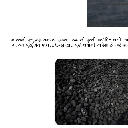
ભારતની પ્રદૂષણ સમસ્યા ફક્ત રાજધાની પૂરતી મર્યાદિત નથી. 
અત્યંત પ્રદૂષિત કોલસા ઉર્જા દ્વારા પૂર્ણ થવાની અપેક્ષા છે - જે કા