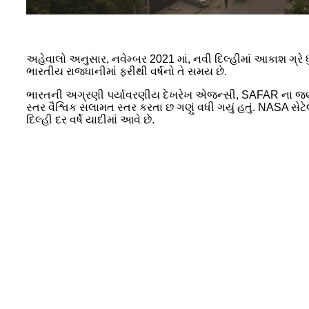
અહેવાલો અનુસાર, નવેમ્બર 2021 માં, નવી દિલ્હીમાં આકાશ ગ્રે ધુ
ભારતીય રાજધાનીમાં ફરીથી વર્ષનો તે સમય છે.
ભારતની અગ્રણી પર્યાવરણીય દેખરેખ એજન્સી, SAFAR ના જણાવ્યા
સ્તર વૈશ્વિક સલામત સ્તર કરતા છ ગણું વધી ગયું હતું. NASA સેટે
દિલ્હી દર વર્ષે યાદીમાં આવે છે.