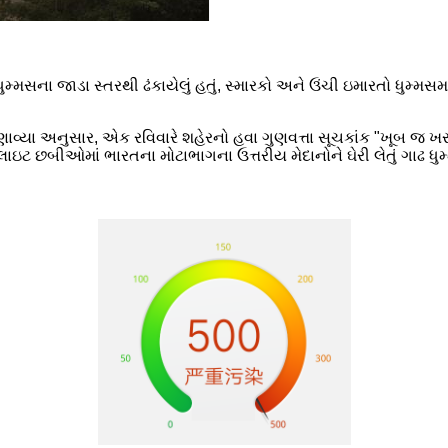
મ્મસના જાડા સ્તરથી ઢંકાયેલું હતું, સ્મારકો અને ઉંચી ઇમારતો ધુમ્મસમ
 અનુસાર, એક રવિવારે શહેરનો હવા ગુણવત્તા સૂચકાંક "ખૂબ જ ખરાબ" સ
લાઇટ છબીઓમાં ભારતના મોટાભાગના ઉત્તરીય મેદાનોને ઘેરી લેતું ગાઢ ધુમ્