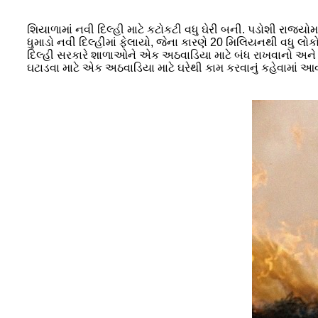
શિયાળામાં નવી દિલ્હી માટે કટોકટી વધુ ઘેરી બની. પડોશી રાજ્ય
ધુમાડો નવી દિલ્હીમાં ફેલાયો, જેના કારણે 20 મિલિયનથી વધુ લોક
દિલ્હી સરકારે શાળાઓને એક અઠવાડિયા માટે બંધ રાખવાનો અને 
ઘટાડવા માટે એક અઠવાડિયા માટે ઘરેથી કામ કરવાનું કહેવામાં આવ