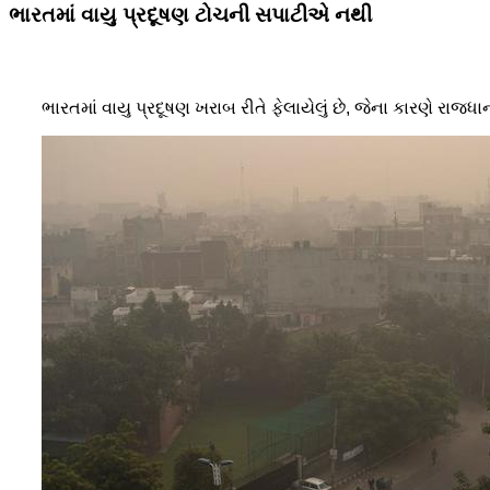
ભારતમાં વાયુ પ્રદૂષણ ટોચની સપાટીએ નથી
ભારતમાં વાયુ પ્રદૂષણ ખરાબ રીતે ફેલાયેલું છે, જેના કારણે રાજધ