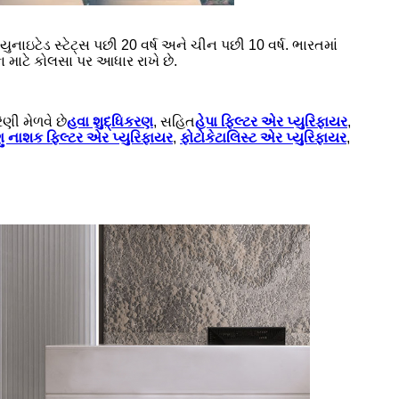
ુનાઇટેડ સ્ટેટ્સ પછી 20 વર્ષ અને ચીન પછી 10 વર્ષ. ભારતમાં
ા માટે કોલસા પર આધાર રાખે છે.
ણી મેળવે છે
હવા શુદ્ધિકરણ
, સહિત
હેપા ફિલ્ટર એર પ્યુરિફાયર
,
ુ નાશક ફિલ્ટર એર પ્યુરિફાયર
,
ફોટોકેટાલિસ્ટ એર પ્યુરિફાયર
,