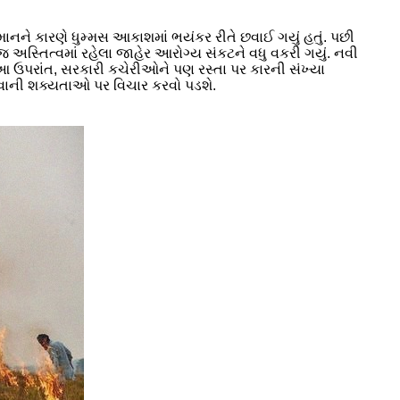
માનને કારણે ધુમ્મસ આકાશમાં ભયંકર રીતે છવાઈ ગયું હતું. પછી
 જ અસ્તિત્વમાં રહેલા જાહેર આરોગ્ય સંકટને વધુ વકરી ગયું. નવી
આ ઉપરાંત, સરકારી કચેરીઓને પણ રસ્તા પર કારની સંખ્યા
 કરવાની શક્યતાઓ પર વિચાર કરવો પડશે.