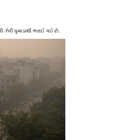
ાની ઝેરી ધુમાડાથી ભરાઈ ગઈ છે.