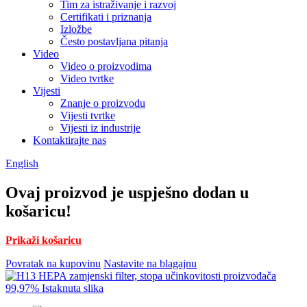
Tim za istraživanje i razvoj
Certifikati i priznanja
Izložbe
Često postavljana pitanja
Video
Video o proizvodima
Video tvrtke
Vijesti
Znanje o proizvodu
Vijesti tvrtke
Vijesti iz industrije
Kontaktirajte nas
English
Ovaj proizvod je uspješno dodan u
košaricu!
Prikaži košaricu
Povratak na kupovinu
Nastavite na blagajnu