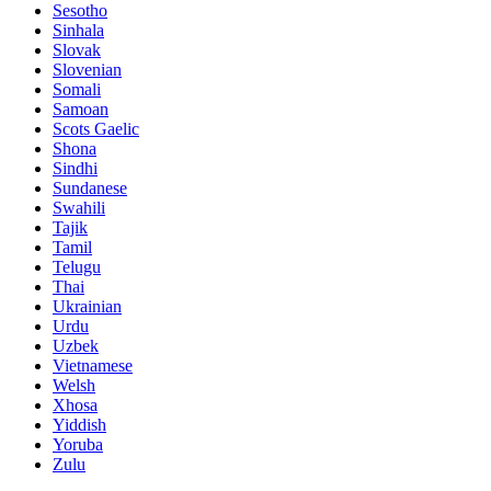
Sesotho
Sinhala
Slovak
Slovenian
Somali
Samoan
Scots Gaelic
Shona
Sindhi
Sundanese
Swahili
Tajik
Tamil
Telugu
Thai
Ukrainian
Urdu
Uzbek
Vietnamese
Welsh
Xhosa
Yiddish
Yoruba
Zulu