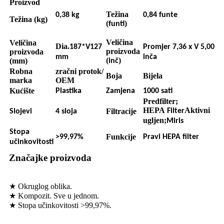
Proizvod
Težina
0,38 kg
0,84 funte
Težina (kg)
(
)
funti
Veličina
Veličina
Dia.
187*V127
Promjer 7,36 x V 5,00
proizvoda
proizvoda
mm
inča
(
)
(mm)
inč
Robna
zračni protok/
Boja
Bijela
marka
OEM
Kućište
Plastika
Zamjena
1000 sati
Predfilter;
HEPA
Aktivni
Filtracije
Filter
Slojevi
4 sloja
ugljen;
Miris
Stopa
Funkcije
>99,97%
Pravi HEPA filter
učinkovitosti
Značajke proizvoda
★ Okruglog oblika.
★ Kompozit. Sve u jednom.
★ Stopa učinkovitosti >99,97%.