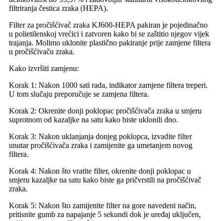
filtriranja čestica zraka (HEPA).
Filter za pročišćivač zraka KJ600-HEPA pakiran je pojedinačno
u polietilenskoj vrećici i zatvoren kako bi se zaštitio njegov vijek
trajanja. Molimo uklonite plastično pakiranje prije zamjene filtera
u pročišćivaču zraka.
Kako izvršiti zamjenu:
Korak 1: Nakon 1000 sati rada, indikator zamjene filtera treperi.
U tom slučaju preporučuje se zamjena filtera.
Korak 2: Okrenite donji poklopac pročišćivača zraka u smjeru
suprotnom od kazaljke na satu kako biste uklonili dno.
Korak 3: Nakon uklanjanja donjeg poklopca, izvadite filter
unutar pročišćivača zraka i zamijenite ga umetanjem novog
filtera.
Korak 4: Nakon što vratite filter, okrenite donji poklopac u
smjeru kazaljke na satu kako biste ga pričvrstili na pročišćivač
zraka.
Korak 5: Nakon što zamijenite filter na gore navedeni način,
pritisnite gumb za napajanje 5 sekundi dok je uređaj uključen,