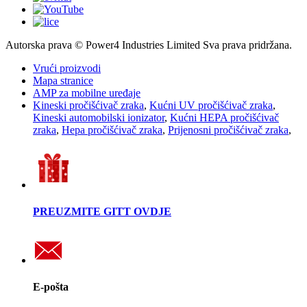
Autorska prava © Power4 Industries Limited Sva prava pridržana.
Vrući proizvodi
Mapa stranice
AMP za mobilne uređaje
Kineski pročišćivač zraka
,
Kućni UV pročišćivač zraka
,
Kineski automobilski ionizator
,
Kućni HEPA pročišćivač
zraka
,
Hepa pročišćivač zraka
,
Prijenosni pročišćivač zraka
,
PREUZMITE GITT OVDJE
E-pošta