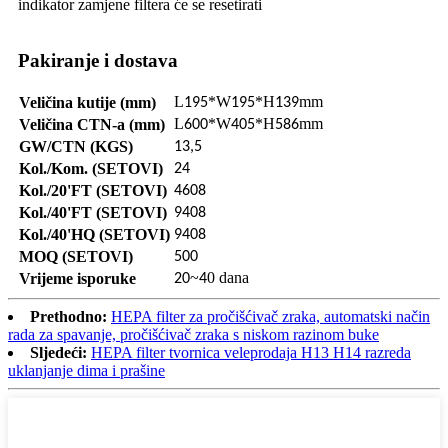
indikator zamjene filtera će se resetirati
Pakiranje i dostava
L
*W
*H
mm
Veličina kutije (mm)
195
195
139
L
*W
*H
mm
Veličina CTN-a (mm)
600
405
586
GW/CTN (KGS)
13,5
Kol./Kom. (SETOVI)
24
Kol./20'FT (SETOVI)
4608
Kol./40'FT (SETOVI)
9408
Kol./40'HQ (SETOVI)
9408
MOQ (SETOVI)
500
~
0 dana
Vrijeme isporuke
20
4
Prethodno:
HEPA filter za pročišćivač zraka, automatski način
rada za spavanje, pročišćivač zraka s niskom razinom buke
Sljedeći:
HEPA filter tvornica veleprodaja H13 H14 razreda
uklanjanje dima i prašine