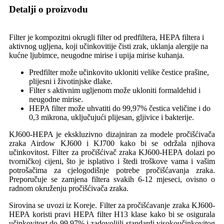
Detalji o proizvodu
Filter je kompozitni okrugli filter od predfiltera, HEPA filtera i
aktivnog ugljena, koji učinkovitije čisti zrak, uklanja alergije na
kućne ljubimce, neugodne mirise i upija mirise kuhanja.
Predfilter može učinkovito ukloniti velike čestice prašine,
plijesni i životinjske dlake.
Filter s aktivnim ugljenom može ukloniti formaldehid i
neugodne mirise.
HEPA filter može uhvatiti do 99,97% čestica veličine i do
0,3 mikrona, uključujući plijesan, gljivice i bakterije.
KJ600-HEPA je ekskluzivno dizajniran za modele pročišćivača
zraka Airdow KJ600 i KJ700 kako bi se održala njihova
učinkovitost. Filter za pročišćivač zraka KJ600-HEPA dolazi po
tvorničkoj cijeni, što je isplativo i štedi troškove vama i vašim
potrošačima za cjelogodišnje potrebe pročišćavanja zraka.
Preporučuje se zamjena filtera svakih 6-12 mjeseci, ovisno o
radnom okruženju pročišćivača zraka.
Sirovina se uvozi iz Koreje. Filter za pročišćavanje zraka KJ600-
HEPA koristi pravi HEPA filter H13 klase kako bi se osigurala
učinkovitost do 99,97% i zadovoljili standardi visokoučinkovitog