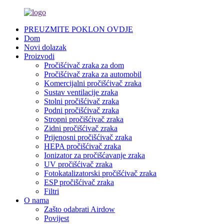
PREUZMITE POKLON OVDJE
Dom
Novi dolazak
Proizvodi
Pročišćivač zraka za dom
Pročišćivač zraka za automobil
Komercijalni pročišćivač zraka
Sustav ventilacije zraka
Stolni pročišćivač zraka
Podni pročišćivač zraka
Stropni pročišćivač zraka
Zidni pročišćivač zraka
Prijenosni pročišćivač zraka
HEPA pročišćivač zraka
Ionizator za pročišćavanje zraka
UV pročišćivač zraka
Fotokatalizatorski pročišćivač zraka
ESP pročišćivač zraka
Filtri
O nama
Zašto odabrati Airdow
Povijest