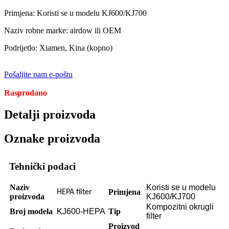
Primjena: Koristi se u modelu KJ600/KJ700
Naziv robne marke: airdow ili OEM
Podrijetlo: Xiamen, Kina (kopno)
Pošaljite nam e-poštu
Rasprodano
Detalji proizvoda
Oznake proizvoda
Tehnički podaci
Naziv
Koristi se u modelu
Primjena
HEPA filter
proizvoda
KJ600/KJ700
Kompozitni okrugli
Broj modela
KJ600-HEPA
Tip
filter
Proizvod