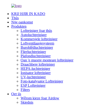
KRIJ HJIR IN KADO
Thús
Nije oankomst
Produkten
Loftreiniger foar thús
Autoluchtreiniger
Kommersjele loftreiniger
Loftventilaasjesysteem
Buroblêdluchtreiniger
Flierluchtreiniger
Plafondluchtreiniger
Oan 'e muorre monteare loftreiniger
Draachbere loftreiniger
HEPA-luchtreiniger
Ionisator loftreiniger
UV-luchtreiniger
Foto-katalysator Loftreiniger
ESP Loftreiniger
Filters
Oer ús
Wêrom kieze foar Airdow
Skiednis