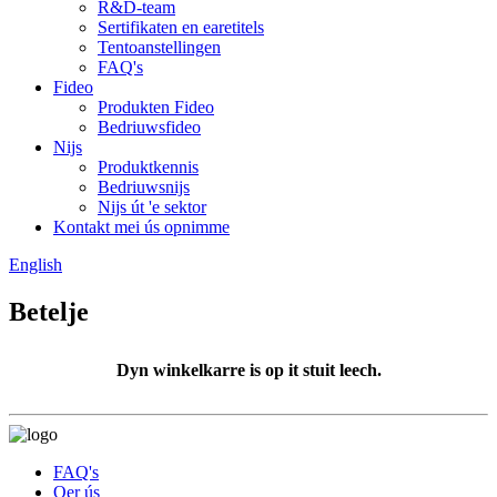
R&D-team
Sertifikaten en earetitels
Tentoanstellingen
FAQ's
Fideo
Produkten Fideo
Bedriuwsfideo
Nijs
Produktkennis
Bedriuwsnijs
Nijs út 'e sektor
Kontakt mei ús opnimme
English
Betelje
Dyn winkelkarre is op it stuit leech.
FAQ's
Oer ús