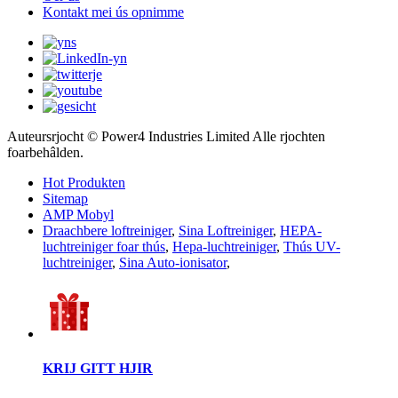
Kontakt mei ús opnimme
Auteursrjocht © Power4 Industries Limited Alle rjochten
foarbehâlden.
Hot Produkten
Sitemap
AMP Mobyl
Draachbere loftreiniger
,
Sina Loftreiniger
,
HEPA-
luchtreiniger foar thús
,
Hepa-luchtreiniger
,
Thús UV-
luchtreiniger
,
Sina Auto-ionisator
,
KRIJ GITT HJIR