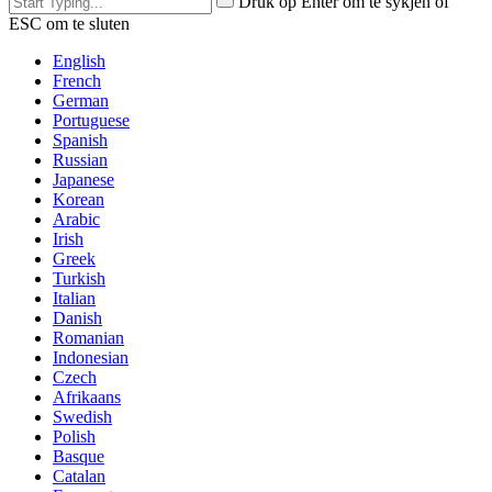
Druk op Enter om te sykjen of
ESC om te sluten
English
French
German
Portuguese
Spanish
Russian
Japanese
Korean
Arabic
Irish
Greek
Turkish
Italian
Danish
Romanian
Indonesian
Czech
Afrikaans
Swedish
Polish
Basque
Catalan