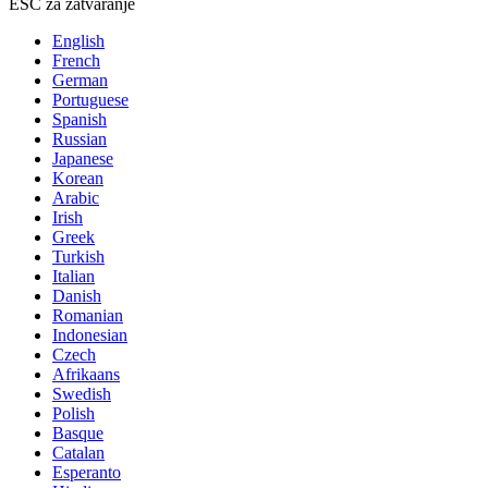
ESC za zatvaranje
English
French
German
Portuguese
Spanish
Russian
Japanese
Korean
Arabic
Irish
Greek
Turkish
Italian
Danish
Romanian
Indonesian
Czech
Afrikaans
Swedish
Polish
Basque
Catalan
Esperanto