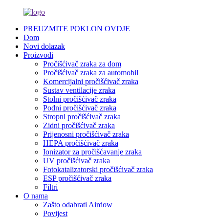
PREUZMITE POKLON OVDJE
Dom
Novi dolazak
Proizvodi
Pročišćivač zraka za dom
Pročišćivač zraka za automobil
Komercijalni pročišćivač zraka
Sustav ventilacije zraka
Stolni pročišćivač zraka
Podni pročišćivač zraka
Stropni pročišćivač zraka
Zidni pročišćivač zraka
Prijenosni pročišćivač zraka
HEPA pročišćivač zraka
Ionizator za pročišćavanje zraka
UV pročišćivač zraka
Fotokatalizatorski pročišćivač zraka
ESP pročišćivač zraka
Filtri
O nama
Zašto odabrati Airdow
Povijest