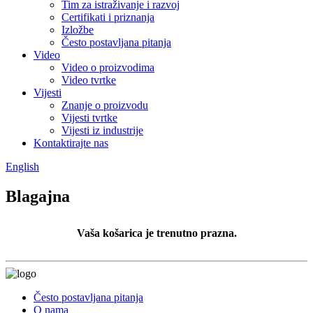
Tim za istraživanje i razvoj
Certifikati i priznanja
Izložbe
Često postavljana pitanja
Video
Video o proizvodima
Video tvrtke
Vijesti
Znanje o proizvodu
Vijesti tvrtke
Vijesti iz industrije
Kontaktirajte nas
English
Blagajna
Vaša košarica je trenutno prazna.
Često postavljana pitanja
O nama