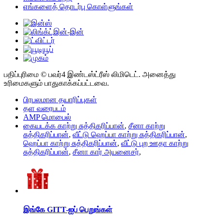
எங்களைத் தொடர்பு கொள்ளுங்கள்
பதிப்புரிமை © பவர்4 இண்டஸ்ட்ரீஸ் லிமிடெட். அனைத்து
உரிமைகளும் பாதுகாக்கப்பட்டவை.
பிரபலமான தயாரிப்புகள்
தள வரைபடம்
AMP மொபைல்
கையடக்க காற்று சுத்திகரிப்பான்
,
சீனா காற்று
சுத்திகரிப்பான்
,
வீட்டு ஹெப்பா காற்று சுத்திகரிப்பான்
,
ஹெப்பா காற்று சுத்திகரிப்பான்
,
வீட்டு புற ஊதா காற்று
சுத்திகரிப்பான்
,
சீனா கார் அயனைசர்
,
இங்கே GITT-ஐப் பெறுங்கள்