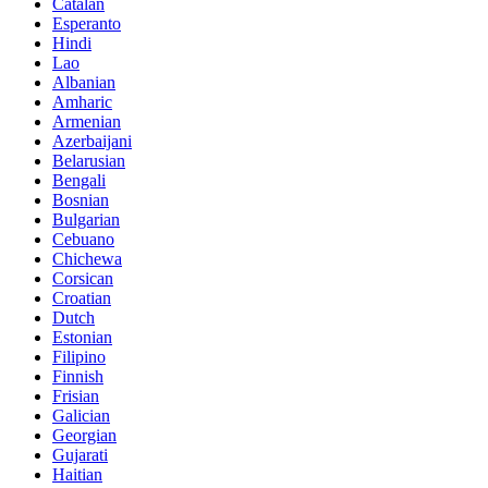
Catalan
Esperanto
Hindi
Lao
Albanian
Amharic
Armenian
Azerbaijani
Belarusian
Bengali
Bosnian
Bulgarian
Cebuano
Chichewa
Corsican
Croatian
Dutch
Estonian
Filipino
Finnish
Frisian
Galician
Georgian
Gujarati
Haitian