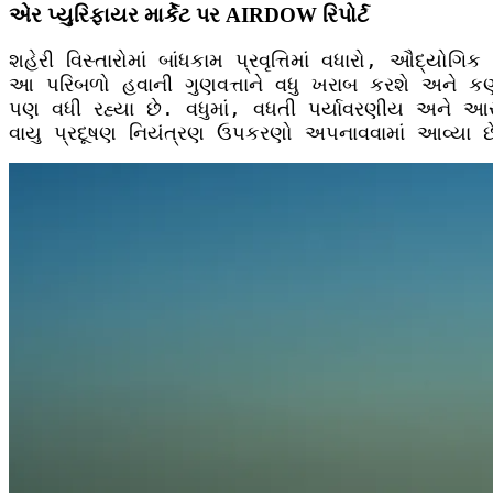
એર પ્યુરિફાયર માર્કેટ પર AIRDOW રિપોર્ટ
શહેરી વિસ્તારોમાં બાંધકામ પ્રવૃત્તિમાં વધારો, ઔદ્યોગ
આ પરિબળો હવાની ગુણવત્તાને વધુ ખરાબ કરશે અને કણોની
પણ વધી રહ્યા છે. વધુમાં, વધતી પર્યાવરણીય અને આરો
વાયુ પ્રદૂષણ નિયંત્રણ ઉપકરણો અપનાવવામાં આવ્યા છ