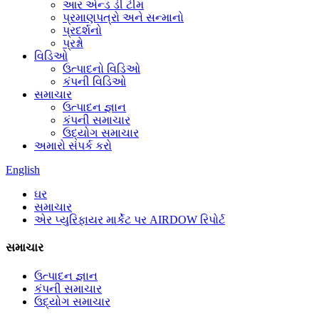
આર એન્ડ ડી ટીમ
પ્રમાણપત્રો અને સન્માનો
પ્રદર્શનો
પ્રશ્નો
વિડિઓ
ઉત્પાદનો વિડિઓ
કંપની વિડિઓ
સમાચાર
ઉત્પાદન જ્ઞાન
કંપની સમાચાર
ઉદ્યોગ સમાચાર
અમારો સંપર્ક કરો
English
ઘર
સમાચાર
એર પ્યુરિફાયર માર્કેટ પર AIRDOW રિપોર્ટ
સમાચાર
ઉત્પાદન જ્ઞાન
કંપની સમાચાર
ઉદ્યોગ સમાચાર