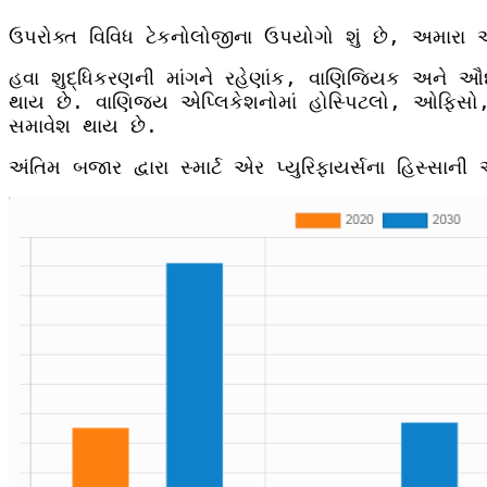
ઉપરોક્ત વિવિધ ટેકનોલોજીના ઉપયોગો શું છે, અમારા
હવા શુદ્ધિકરણની માંગને રહેણાંક, વાણિજ્યિક અને ઔદ
થાય છે. વાણિજ્ય એપ્લિકેશનોમાં હોસ્પિટલો, ઓફિસો, શ
સમાવેશ થાય છે.
અંતિમ બજાર દ્વારા સ્માર્ટ એર પ્યુરિફાયર્સના હિસ્સાન