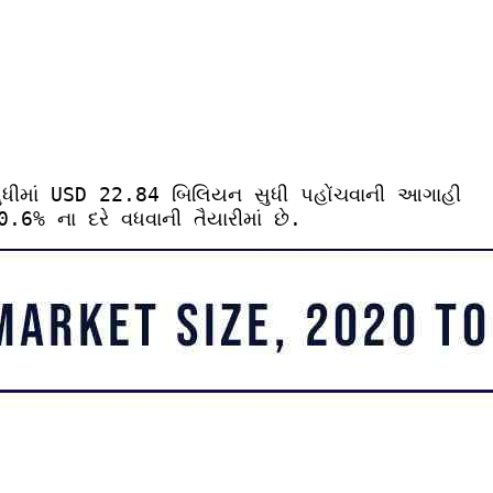
 સુધીમાં USD 22.84 બિલિયન સુધી પહોંચવાની આગાહી
6% ના દરે વધવાની તૈયારીમાં છે.