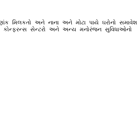
હેણાંક મિલકતો અને નાના અને મોટા પાયે ઘરોનો સમાવેશ
રો, કોન્ફરન્સ સેન્ટરો અને અન્ય મનોરંજન સુવિધાઓનો