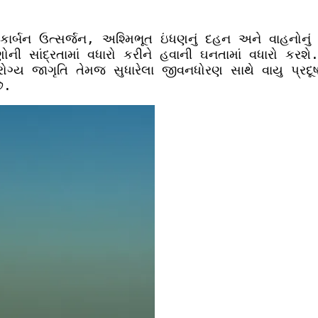
િક કાર્બન ઉત્સર્જન, અશ્મિભૂત ઇંધણનું દહન અને વાહનોનું
 સાંદ્રતામાં વધારો કરીને હવાની ઘનતામાં વધારો કરશે. 
ગ્ય જાગૃતિ તેમજ સુધારેલા જીવનધોરણ સાથે વાયુ પ્રદૂ
ે.