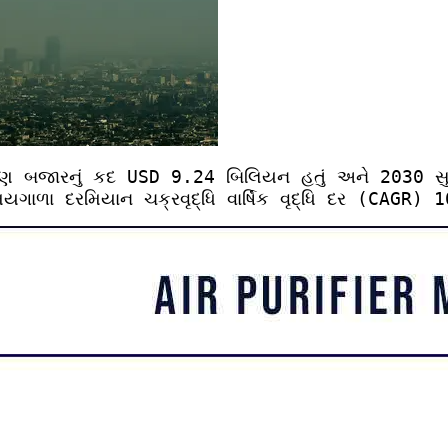
દ્ધિકરણ બજારનું કદ USD 9.24 બિલિયન હતું અને 2030
ા દરમિયાન ચક્રવૃદ્ધિ વાર્ષિક વૃદ્ધિ દર (CAGR) 10.