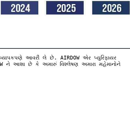
ટને વ્યાપકપણે આવરી લે છે. AIRDOW એર પ્યુરિફાયર
DOW ને આશા છે કે અમારું વિશ્લેષણ અમારા મહેમાનોને