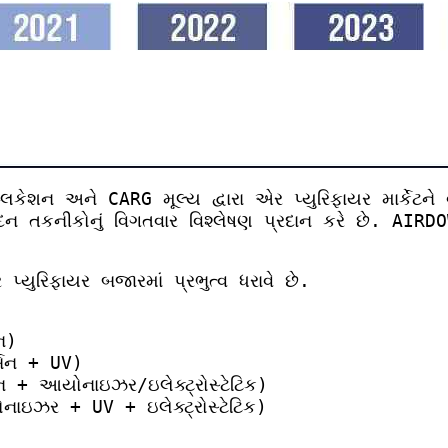
પ્લિકેશન અને CARG મૂલ્ય દ્વારા એર પ્યુરિફાયર માર્કે
ત્પાદન તકનીકોનું વિગતવાર વિશ્લેષણ પ્રદાન કરે છે. AIR
્યુરિફાયર બજારમાં પ્રભુત્વ ધરાવે છે.
ન)
્બન + UV)
ન + આયોનાઇઝર/ઇલેક્ટ્રોસ્ટેટિક)
નાઇઝર + UV + ઇલેક્ટ્રોસ્ટેટિક)