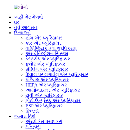
અહીં ભેટ મેળવો
ઘર
નવું આગમન
ઉત્પાદનો
હોમ એર પ્યુરિફાયર
કાર એર પ્યુરિફાયર
વાણિજ્યિક હવા શુદ્ધિકરણ
એર વેન્ટિલેશન સિસ્ટમ
ડેસ્કટોપ એર પ્યુરિફાયર
ફ્લોર એર પ્યુરિફાયર
સીલિંગ એર પ્યુરિફાયર
દિવાલ પર લગાવેલું એર પ્યુરિફાયર
પોર્ટેબલ એર પ્યુરિફાયર
HEPA એર પ્યુરિફાયર
આયોનાઇઝર એર પ્યુરિફાયર
યુવી એર પ્યુરિફાયર
ફોટો-ઉત્પ્રેરક એર પ્યુરિફાયર
ESP એર પ્યુરિફાયર
ફિલ્ટર્સ
અમારા વિશે
એરડો કેમ પસંદ કરો
ઇતિહાસ