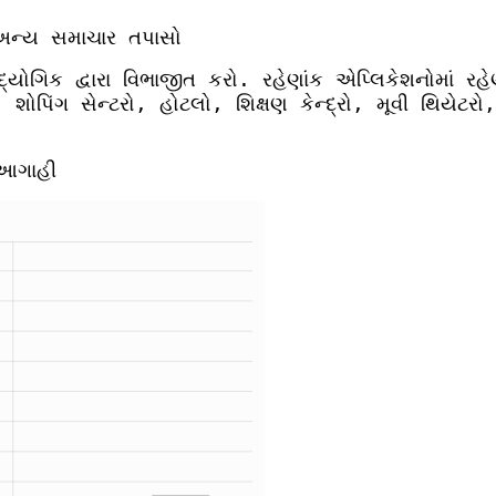
 અન્ય સમાચાર તપાસો
્યોગિક દ્વારા વિભાજીત કરો. રહેણાંક એપ્લિકેશનોમાં ર
ોપિંગ સેન્ટરો, હોટલો, શિક્ષણ કેન્દ્રો, મૂવી થિયેટ
ી આગાહી