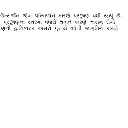
 ઉત્સર્જન જેવા પરિબળોને કારણે પ્રદૂષણ વધી રહ્યું છે.
પ્રદૂષણના સ્તરમાં વધારો થવાને કારણે શ્વસન રોગો
ષણની હાનિકારક અસરો પ્રત્યે વધતી જાગૃતિને કારણે