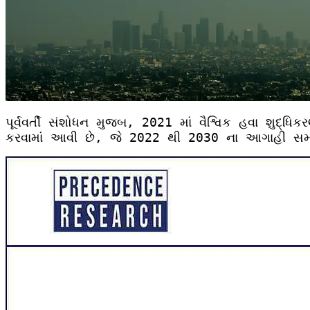
પૂર્વવર્તી સંશોધન મુજબ, 2021 માં વૈશ્વિક હવા શુ
કરવામાં આવી છે, જે 2022 થી 2030 ના આગાહી સમયગાળ