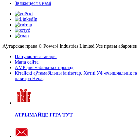
Звяжыцеся з намі
Аўтарскае права © Power4 Industries Limited Усе правы абароне
Папулярныя тавары
Мапа сайта
AMP для мабільных прылад
Кітайскі аўтамабільны іанізатар
,
Хатні УФ-ачышчальнік п
паветра Hepa
,
АТРЫМАЙЦЕ ГІТА ТУТ