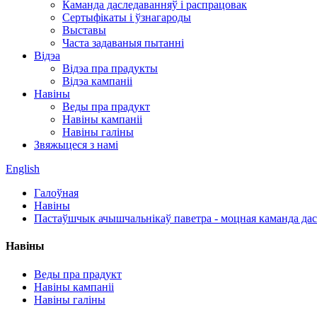
Каманда даследаванняў і распрацовак
Сертыфікаты і ўзнагароды
Выставы
Часта задаваныя пытанні
Відэа
Відэа пра прадукты
Відэа кампаніі
Навіны
Веды пра прадукт
Навіны кампаніі
Навіны галіны
Звяжыцеся з намі
English
Галоўная
Навіны
Пастаўшчык ачышчальнікаў паветра - моцная каманда дас
Навіны
Веды пра прадукт
Навіны кампаніі
Навіны галіны