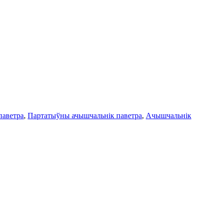
паветра
,
Партатыўны ачышчальнік паветра
,
Ачышчальнік