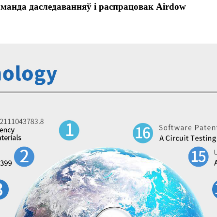
манда даследаванняў і распрацовак Airdow