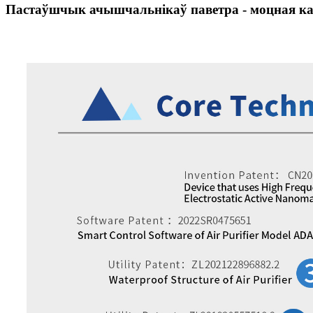
Пастаўшчык ачышчальнікаў паветра - моцная ка