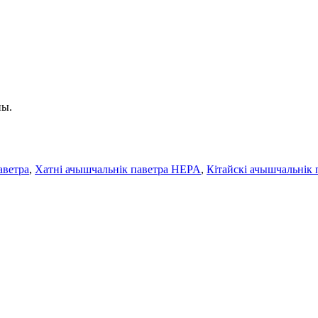
ны.
аветра
,
Хатні ачышчальнік паветра HEPA
,
Кітайскі ачышчальнік 