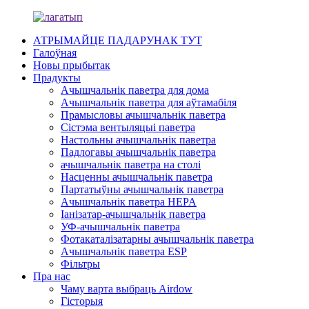
АТРЫМАЙЦЕ ПАДАРУНАК ТУТ
Галоўная
Новы прыбытак
Прадукты
Ачышчальнік паветра для дома
Ачышчальнік паветра для аўтамабіля
Прамысловы ачышчальнік паветра
Сістэма вентыляцыі паветра
Настольны ачышчальнік паветра
Падлогавы ачышчальнік паветра
ачышчальнік паветра на столі
Насценны ачышчальнік паветра
Партатыўны ачышчальнік паветра
Ачышчальнік паветра HEPA
Іанізатар-ачышчальнік паветра
УФ-ачышчальнік паветра
Фотакаталізатарны ачышчальнік паветра
Ачышчальнік паветра ESP
Фільтры
Пра нас
Чаму варта выбраць Airdow
Гісторыя