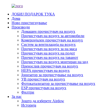
ДОБИЈ ПОДАРОК ​​ТУКА
Дома
Ново пристигнување
Производи
Домашен прочистувач на воздух
Прочистувач на воздух за автомобили
Комерцијален прочистувач на воздух
Систем за вентилација на воздух
Прочистувач на воздух за на маса
Прочистувач на воздух на подот
Прочистувач на воздух на таванот
Прочистувач на воздух монтиран на ѕид
Пренослив прочистувач на воздух
HEPA прочистувач на воздух
Јонизатор за прочистување на воздух
УВ прочистувач на воздух
Фотокатализатор за прочистување на воздух
ESP прочистувач на воздух
Филтри
За нас
Зошто да изберете Airdow
Историја