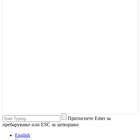
Притиснете Enter за
пребарување или ESC за затворање
English