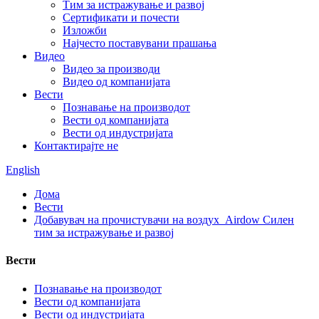
Тим за истражување и развој
Сертификати и почести
Изложби
Најчесто поставувани прашања
Видео
Видео за производи
Видео од компанијата
Вести
Познавање на производот
Вести од компанијата
Вести од индустријата
Контактирајте не
English
Дома
Вести
Добавувач на прочистувачи на воздух_Airdow Силен
тим за истражување и развој
Вести
Познавање на производот
Вести од компанијата
Вести од индустријата