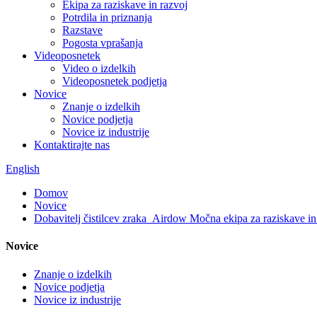
Ekipa za raziskave in razvoj
Potrdila in priznanja
Razstave
Pogosta vprašanja
Videoposnetek
Video o izdelkih
Videoposnetek podjetja
Novice
Znanje o izdelkih
Novice podjetja
Novice iz industrije
Kontaktirajte nas
English
Domov
Novice
Dobavitelj čistilcev zraka_Airdow Močna ekipa za raziskave in
Novice
Znanje o izdelkih
Novice podjetja
Novice iz industrije