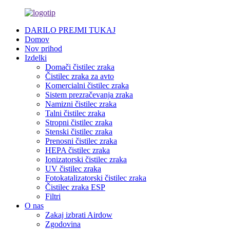
DARILO PREJMI TUKAJ
Domov
Nov prihod
Izdelki
Domači čistilec zraka
Čistilec zraka za avto
Komercialni čistilec zraka
Sistem prezračevanja zraka
Namizni čistilec zraka
Talni čistilec zraka
Stropni čistilec zraka
Stenski čistilec zraka
Prenosni čistilec zraka
HEPA čistilec zraka
Ionizatorski čistilec zraka
UV čistilec zraka
Fotokatalizatorski čistilec zraka
Čistilec zraka ESP
Filtri
O nas
Zakaj izbrati Airdow
Zgodovina