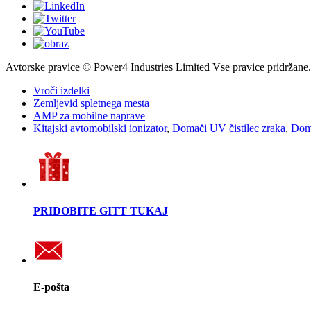
Avtorske pravice © Power4 Industries Limited Vse pravice pridržane.
Vroči izdelki
Zemljevid spletnega mesta
AMP za mobilne naprave
Kitajski avtomobilski ionizator
,
Domači UV čistilec zraka
,
Doma
PRIDOBITE GITT TUKAJ
E-pošta