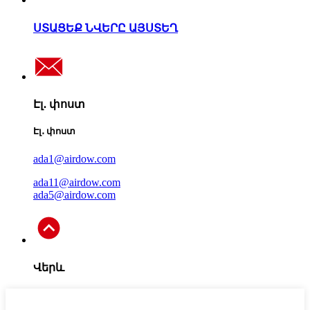
ՍՏԱՑԵՔ ՆՎԵՐԸ ԱՅՍՏԵՂ
Էլ․ փոստ
Էլ․ փոստ
ada1@airdow.com
ada11@airdow.com
ada5@airdow.com
Վերև