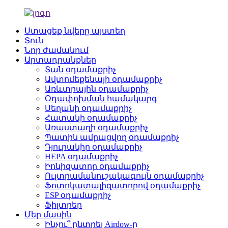
Ստացեք նվերը այստեղ
Տուն
Նոր ժամանում
Արտադրանքներ
Տան օդամաքրիչ
Ավտոմեքենայի օդամաքրիչ
Առևտրային օդամաքրիչ
Օդափոխման համակարգ
Սեղանի օդամաքրիչ
Հատակի օդամաքրիչ
Առաստաղի օդամաքրիչ
Պատին ամրացվող օդամաքրիչ
Դյուրակիր օդամաքրիչ
HEPA օդամաքրիչ
Իոնիզատոր օդամաքրիչ
Ուլտրամանուշակագույն օդամաքրիչ
Ֆոտոկատալիզատորով օդամաքրիչ
ESP օդամաքրիչ
Ֆիլտրեր
Մեր մասին
Ինչու՞ ընտրել Airdow-ը