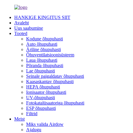
HANKIGE KINGITUS SIIT
Avaleht
Uus saabumine
Tooted
Kodune õhupuhasti
Auto õhupuhasti
Äriline õhupuhasti
Õhuventilatsioonisüsteem
Laua õhupuhasti
Põranda õhupuhasti
Lae õhupuhasti
Seinale paigaldatav õhupuhasti
Kaasaskantav õhupuhasti
HEPA õhupuhasti
Ionisaator õhupuhasti
UV-õhupuhasti
Fotokatalüsaatoriga õhupuhasti
ESP õhupuhasti
Filtrid
Meist
Miks valida Airdow
Ajalugu