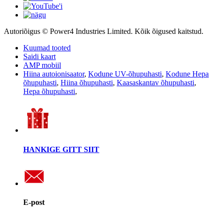
Autoriõigus © Power4 Industries Limited. Kõik õigused kaitstud.
Kuumad tooted
Saidi kaart
AMP mobiil
Hiina autoionisaator
,
Kodune UV-õhupuhasti
,
Kodune Hepa
õhupuhasti
,
Hiina õhupuhasti
,
Kaasaskantav õhupuhasti
,
Hepa õhupuhasti
,
HANKIGE GITT SIIT
E-post