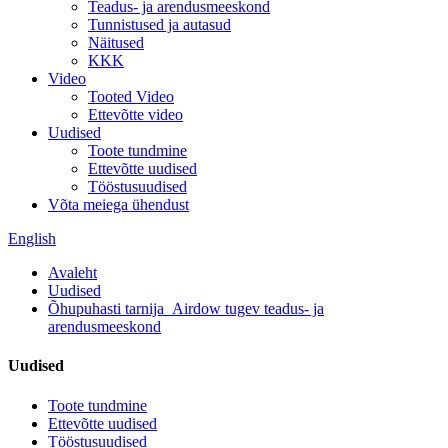
Teadus- ja arendusmeeskond
Tunnistused ja autasud
Näitused
KKK
Video
Tooted Video
Ettevõtte video
Uudised
Toote tundmine
Ettevõtte uudised
Tööstusuudised
Võta meiega ühendust
English
Avaleht
Uudised
Õhupuhasti tarnija_Airdow tugev teadus- ja
arendusmeeskond
Uudised
Toote tundmine
Ettevõtte uudised
Tööstusuudised