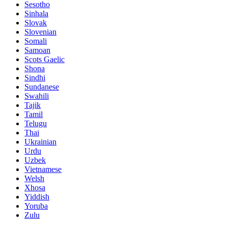
Sesotho
Sinhala
Slovak
Slovenian
Somali
Samoan
Scots Gaelic
Shona
Sindhi
Sundanese
Swahili
Tajik
Tamil
Telugu
Thai
Ukrainian
Urdu
Uzbek
Vietnamese
Welsh
Xhosa
Yiddish
Yoruba
Zulu