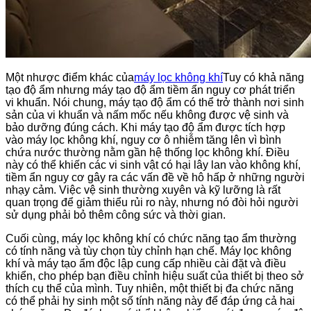
Một nhược điểm khác của
máy lọc không khí
Tuy có khả năng
tạo độ ẩm nhưng máy tạo độ ẩm tiềm ẩn nguy cơ phát triển
vi khuẩn. Nói chung, máy tạo độ ẩm có thể trở thành nơi sinh
sản của vi khuẩn và nấm mốc nếu không được vệ sinh và
bảo dưỡng đúng cách. Khi máy tạo độ ẩm được tích hợp
vào máy lọc không khí, nguy cơ ô nhiễm tăng lên vì bình
chứa nước thường nằm gần hệ thống lọc không khí. Điều
này có thể khiến các vi sinh vật có hại lây lan vào không khí,
tiềm ẩn nguy cơ gây ra các vấn đề về hô hấp ở những người
nhạy cảm. Việc vệ sinh thường xuyên và kỹ lưỡng là rất
quan trọng để giảm thiểu rủi ro này, nhưng nó đòi hỏi người
sử dụng phải bỏ thêm công sức và thời gian.
Cuối cùng, máy lọc không khí có chức năng tạo ẩm thường
có tính năng và tùy chọn tùy chỉnh hạn chế. Máy lọc không
khí và máy tạo ẩm độc lập cung cấp nhiều cài đặt và điều
khiển, cho phép bạn điều chỉnh hiệu suất của thiết bị theo sở
thích cụ thể của mình. Tuy nhiên, một thiết bị đa chức năng
có thể phải hy sinh một số tính năng này để đáp ứng cả hai