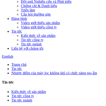
Đội ngũ Nghiên cứu và Phát triển
Chứng chỉ & Danh hiệu
Triển lãm
Câu hỏi thường gặp
Băng hình
Video giới thiệu sản phẩm
Video giới thiệu công ty
Tin tức
Kiến thức về sản phẩm
Tin tức công ty
Tin tức ngành
Liên hệ với chúng tôi
English
Trang chủ
Tin tức
Nhược điểm của máy lọc không khí có chức năng tạo ẩm
Tin tức
Kiến thức về sản phẩm
Tin tức công ty
Tin tức ngành