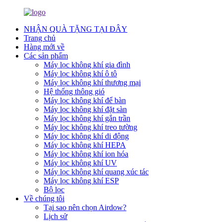
NHẬN QUÀ TẶNG TẠI ĐÂY
Trang chủ
Hàng mới về
Các sản phẩm
Máy lọc không khí gia đình
Máy lọc không khí ô tô
Máy lọc không khí thương mại
Hệ thống thông gió
Máy lọc không khí để bàn
Máy lọc không khí đặt sàn
Máy lọc không khí gắn trần
Máy lọc không khí treo tường
Máy lọc không khí di động
Máy lọc không khí HEPA
Máy lọc không khí ion hóa
Máy lọc không khí UV
Máy lọc không khí quang xúc tác
Máy lọc không khí ESP
Bộ lọc
Về chúng tôi
Tại sao nên chọn Airdow?
Lịch sử