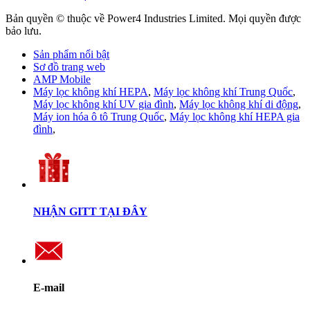
Bản quyền © thuộc về Power4 Industries Limited. Mọi quyền được
bảo lưu.
Sản phẩm nổi bật
Sơ đồ trang web
AMP Mobile
Máy lọc không khí HEPA
,
Máy lọc không khí Trung Quốc
,
Máy lọc không khí UV gia đình
,
Máy lọc không khí di động
,
Máy ion hóa ô tô Trung Quốc
,
Máy lọc không khí HEPA gia
đình
,
NHẬN GITT TẠI ĐÂY
E-mail