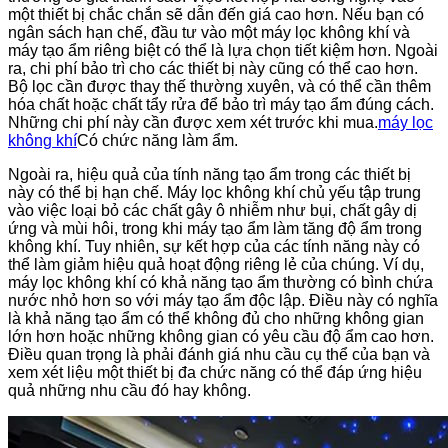
một thiết bị chắc chắn sẽ dẫn đến giá cao hơn. Nếu bạn có
ngân sách hạn chế, đầu tư vào một máy lọc không khí và
máy tạo ẩm riêng biệt có thể là lựa chọn tiết kiệm hơn. Ngoài
ra, chi phí bảo trì cho các thiết bị này cũng có thể cao hơn.
Bộ lọc cần được thay thế thường xuyên, và có thể cần thêm
hóa chất hoặc chất tẩy rửa để bảo trì máy tạo ẩm đúng cách.
Những chi phí này cần được xem xét trước khi mua.
máy lọc
không khí
Có chức năng làm ẩm.
Ngoài ra, hiệu quả của tính năng tạo ẩm trong các thiết bị
này có thể bị hạn chế. Máy lọc không khí chủ yếu tập trung
vào việc loại bỏ các chất gây ô nhiễm như bụi, chất gây dị
ứng và mùi hôi, trong khi máy tạo ẩm làm tăng độ ẩm trong
không khí. Tuy nhiên, sự kết hợp của các tính năng này có
thể làm giảm hiệu quả hoạt động riêng lẻ của chúng. Ví dụ,
máy lọc không khí có khả năng tạo ẩm thường có bình chứa
nước nhỏ hơn so với máy tạo ẩm độc lập. Điều này có nghĩa
là khả năng tạo ẩm có thể không đủ cho những không gian
lớn hơn hoặc những không gian có yêu cầu độ ẩm cao hơn.
Điều quan trọng là phải đánh giá nhu cầu cụ thể của bạn và
xem xét liệu một thiết bị đa chức năng có thể đáp ứng hiệu
quả những nhu cầu đó hay không.