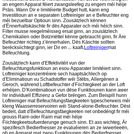
an engem Apparat féiert zwangsleefeg zu engem méi héije
Präis. Wann Dir e limitéierte Budget hutt, kann eng
Investitioun an e separaten Loftreiniger an e Befeuchter eng
méi bezuelbar Optioun sinn. Zousätzlech kënnen
d'Ënnerhaltskäschte fir dës Apparater och méi héich sinn.
Filter musse reegelméisseg ersat ginn, an zousätzlech
Chemikalien oder Botzmëttel kënne gebraucht ginn, fir Äre
Befeuchter richteg z'ënnerhalen. Dës Käschte sollten
berécksiichtegt ginn, ier Dir en ... kaaft.
Loftreiniger
mat
Befeuchtung.
Zousätzlech kann d'Effektivitéit vun der
Befeuchtungsfunktioun an esou Apparater limitéiert sinn.
Loftreiniger konzentréiere sech haaptsächlech op
d'Eliminatioun vu Schadstoffer wéi Stëbs, Allergènen a
Geroch, während Loftbefeuchter d'Fiichtegkeet an der Loft
erhéijen. D'Kombinatioun vun dëse Funktiounen kann awer
hir individuell Effizienz a Gefor bréngen. Zum Beispill hunn
Loftreiniger mat Befeuchtungsfäegkeeten typescherweis méi
kleng Waasserreservoiren wéi Stand-alone-Befeuchter. Dëst
bedeit, datt d'Befeuchtungsfäegkeeten net onbedéngt fir méi
grouss Raim oder Raim mat méi héije
Fiichtegkeetsufuerderunge genuch sinn. Et ass wichteg, Är
spezifesch Bedierfnesser ze evaluéieren an ze iwwerleeën,
ob en Apparat mat zwou Funktiounen dës Bedierfnesser