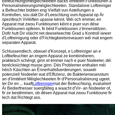
Befeuchtungsméiglechkeeten dacks limitéiert Funktiounen a
Personaliséierungsméiglechkeeten. Standalone Loftreiniger
a Befeuchter bidden eng Vielfalt vun Astellungen a
Kontrollen, sou datt Dir d'Leeschtung vum Apparat op Är
spezifesch Virléiften upasse kënnt. Wéi och ëmmer, en
Apparat mat zwou Funktiounen kéint e puer vun dëse
Funktiounen opferen, fir béid Funktiounen z'ënnerstëtzen.
Dofir hutt Dir vläicht net deeselwechte Grad u Kontroll iwwer
d'Loftreinigung oder d'Fiichtegkeetsniveauen wéi mat engem
separaten Apparat.
Schlussendlech, obwuel d'Konzept, e Loftreiniger an e
Loftbefeuchter an engem Apparat ze kombinéieren,
praktesch schéngt, ginn et ëmmer nach e puer Nodeeler, déi
berécksiichtegt musse ginn. Dës Problemer enthalen méi
héich Käschten an Ënnerhaltsfuerderungen, souwéi
potenziell Nodeeler wat d'Effizienz, de Bakterienwuesstum
an d'limitéiert Méiglechkeeten fir d'Personaliséierung ugeet.
Ier Dir en ... kaaft
Loftreiniger
mat der Befeuchtung, evaluéiert
Är Bedierfnesser suergfälteg a waacht d'Vir- an Nodeeler of,
fir ze bestëmmen, ob dësen Apparat mat zwou Funktioune fir
Iech dat Richtegt ass.