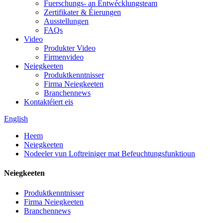
Fuerschungs- an Entwécklungsteam
Zertifikater & Éierungen
Ausstellungen
FAQs
Video
Produkter Video
Firmenvideo
Neiegkeeten
Produktkenntnisser
Firma Neiegkeeten
Branchennews
Kontaktéiert eis
English
Heem
Neiegkeeten
Nodeeler vun Loftreiniger mat Befeuchtungsfunktioun
Neiegkeeten
Produktkenntnisser
Firma Neiegkeeten
Branchennews