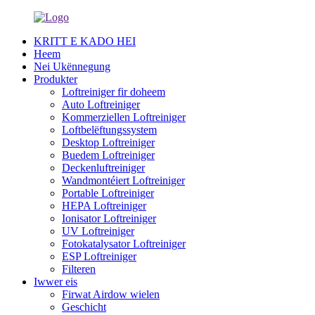
KRITT E KADO HEI
Heem
Nei Ukënnegung
Produkter
Loftreiniger fir doheem
Auto Loftreiniger
Kommerziellen Loftreiniger
Loftbelëftungssystem
Desktop Loftreiniger
Buedem Loftreiniger
Deckenluftreiniger
Wandmontéiert Loftreiniger
Portable Loftreiniger
HEPA Loftreiniger
Ionisator Loftreiniger
UV Loftreiniger
Fotokatalysator Loftreiniger
ESP Loftreiniger
Filteren
Iwwer eis
Firwat Airdow wielen
Geschicht