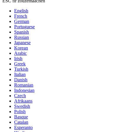
ESC fir zouzemaachen
English
French
German
Portuguese
Spanish
Russian
Japanese
Korean
Arabic
Irish
Greek
Turkish
Italian
Danish
Romanian
Indonesian
Czech
Afrikaans
Swedish
Polish
Basque
Catalan
Esperanto