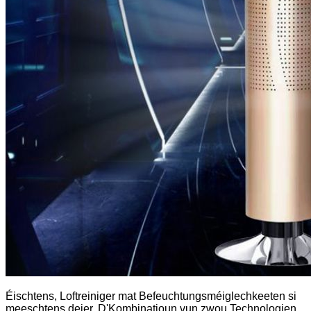
Éischtens, Loftreiniger mat Befeuchtungsméiglechkeeten si
meeschtens deier. D'Kombinatioun vun zwou Technologien