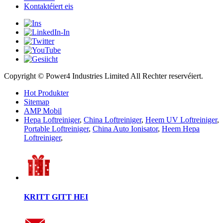
Kontaktéiert eis
Copyright © Power4 Industries Limited All Rechter reservéiert.
Hot Produkter
Sitemap
AMP Mobil
Hepa Loftreiniger
,
China Loftreiniger
,
Heem UV Loftreiniger
,
Portable Loftreiniger
,
China Auto Ionisator
,
Heem Hepa
Loftreiniger
,
KRITT GITT HEI