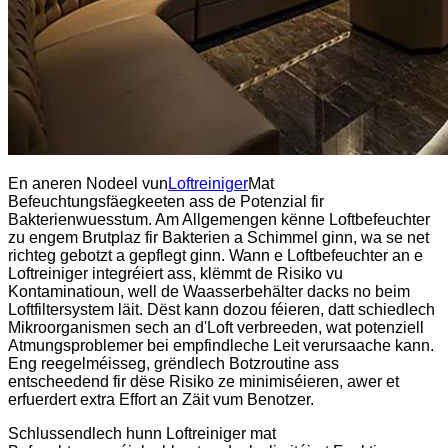
En aneren Nodeel vun
Loftreiniger
Mat
Befeuchtungsfäegkeeten ass de Potenzial fir
Bakterienwuesstum. Am Allgemengen kënne Loftbefeuchter
zu engem Brutplaz fir Bakterien a Schimmel ginn, wa se net
richteg gebotzt a gepflegt ginn. Wann e Loftbefeuchter an e
Loftreiniger integréiert ass, klëmmt de Risiko vu
Kontaminatioun, well de Waasserbehälter dacks no beim
Loftfiltersystem läit. Dëst kann dozou féieren, datt schiedlech
Mikroorganismen sech an d'Loft verbreeden, wat potenziell
Atmungsproblemer bei empfindleche Leit verursaache kann.
Eng reegelméisseg, grëndlech Botzroutine ass
entscheedend fir dëse Risiko ze minimiséieren, awer et
erfuerdert extra Effort an Zäit vum Benotzer.
Schlussendlech hunn Loftreiniger mat