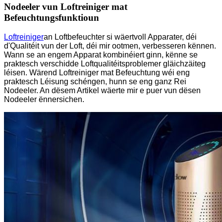
Nodeeler vun Loftreiniger mat
Befeuchtungsfunktioun
Loftreiniger
an Loftbefeuchter si wäertvoll Apparater, déi
d'Qualitéit vun der Loft, déi mir ootmen, verbesseren kënnen.
Wann se an engem Apparat kombinéiert ginn, kënne se
praktesch verschidde Loftqualitéitsproblemer gläichzäiteg
léisen. Wärend Loftreiniger mat Befeuchtung wéi eng
praktesch Léisung schéngen, hunn se eng ganz Rei
Nodeeler. An dësem Artikel wäerte mir e puer vun dësen
Nodeeler ënnersichen.