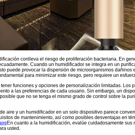
ficación conlleva el riesgo de proliferación bacteriana. En gen
decuadamente. Cuando un humidificador se integra en un purific
 Esto puede provocar la dispersión de microorganismos dañinos 
ndamental para minimizar este riesgo, pero requiere un esfuerzo
n tener funciones y opciones de personalización limitadas. Los 
iento a las preferencias de cada usuario. Sin embargo, un dispo
s posible que no se tenga el mismo grado de control sobre la pu
 de aire y un humidificador en un solo dispositivo parece conv
isitos de mantenimiento, así como posibles desventajas en térm
aire
En cuanto a la humidificación, evalúe cuidadosamente sus 
ara usted.