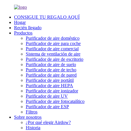
CONSIGUE TU REGALO AQUÍ
Hogar
Recién llegado
Productos
Purificador de aire doméstico
Purificador de aire para coche
Purificador de aire comercial
Sistema de ventilación de aire
Purificador de aire de escritorio
Purificador de aire de suelo
Purificador de aire de techo
Purificador de aire de pared
Purificador de aire portátil
Purificador de aire HEPA
Purificador de aire ionizador
Purificador de aire UV
Purificador de aire fotocatalítico
Purificador de aire ESP
Filtros
Sobre nosotros
¿Por qué elegir Airdow?
Historia