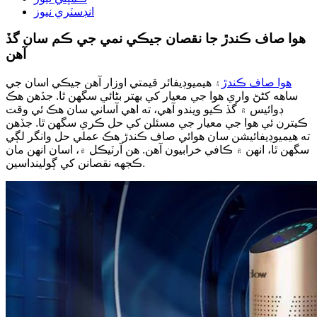
انڊسٽري نيوز
هوا صاف ڪندڙ جا نقصان جيڪي نمي جي ڪم سان گڏ
آهن
هوا صاف ڪندڙ
۽ هيميوڊيفائر قيمتي اوزار آهن جيڪي اسان جي
ساهه کڻڻ واري هوا جي معيار کي بهتر بڻائي سگهن ٿا. جڏهن هڪ
ڊوائيس ۾ گڏ ڪيو ويندو آهي، ته اهي آساني سان هڪ ئي وقت
ڪيترن ئي هوا جي معيار جي مسئلن کي حل ڪري سگهن ٿا. جڏهن
ته هيميوڊيفائيشن سان هوائي صاف ڪندڙ هڪ عملي حل وانگر لڳي
سگهن ٿا، انهن ۾ ڪافي خرابيون آهن. هن آرٽيڪل ۾، اسان انهن مان
ڪجهه نقصانن کي ڳولينداسين.