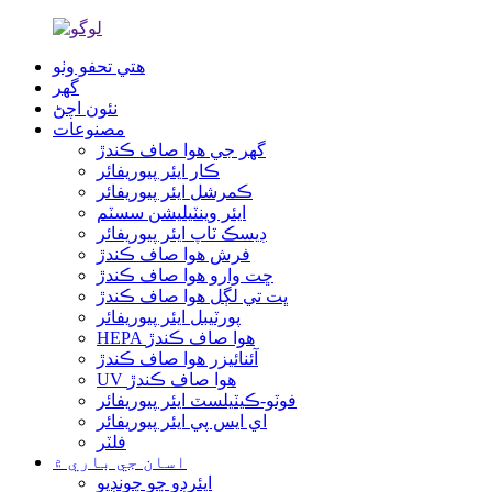
هتي تحفو وٺو
گھر
نئون اچڻ
مصنوعات
گھر جي هوا صاف ڪندڙ
ڪار ايئر پيوريفائر
ڪمرشل ايئر پيوريفائر
ايئر وينٽيليشن سسٽم
ڊيسڪ ٽاپ ايئر پيوريفائر
فرش هوا صاف ڪندڙ
ڇت وارو هوا صاف ڪندڙ
ڀت تي لڳل هوا صاف ڪندڙ
پورٽيبل ايئر پيوريفائر
HEPA هوا صاف ڪندڙ
آئنائيزر هوا صاف ڪندڙ
UV هوا صاف ڪندڙ
فوٽو-ڪيٽيلسٽ ايئر پيوريفائر
اي ايس پي ايئر پيوريفائر
فلٽر
اسان جي باري ۾
ايئرڊو ڇو چونڊيو