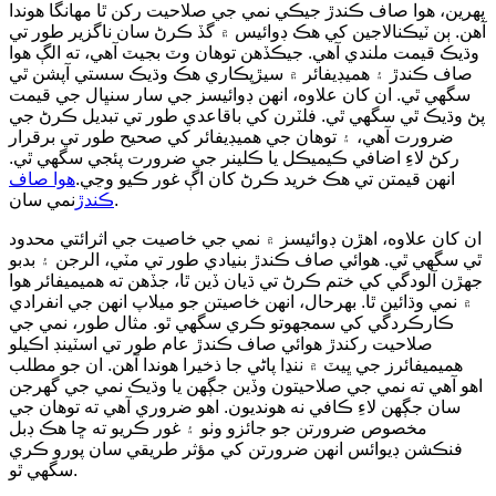
پهرين، هوا صاف ڪندڙ جيڪي نمي جي صلاحيت رکن ٿا مهانگا هوندا
آهن. ٻن ٽيڪنالاجين کي هڪ ڊوائيس ۾ گڏ ڪرڻ سان ناگزير طور تي
وڌيڪ قيمت ملندي آهي. جيڪڏهن توهان وٽ بجيٽ آهي، ته الڳ هوا
صاف ڪندڙ ۽ هميڊيفائر ۾ سيڙپڪاري هڪ وڌيڪ سستي آپشن ٿي
سگهي ٿي. ان کان علاوه، انهن ڊوائيسز جي سار سنڀال جي قيمت
پڻ وڌيڪ ٿي سگهي ٿي. فلٽرن کي باقاعدي طور تي تبديل ڪرڻ جي
ضرورت آهي، ۽ توهان جي هميڊيفائر کي صحيح طور تي برقرار
رکڻ لاءِ اضافي ڪيميڪل يا ڪلينر جي ضرورت پئجي سگهي ٿي.
انهن قيمتن تي هڪ خريد ڪرڻ کان اڳ غور ڪيو وڃي.
هوا صاف
نمي سان.
ڪندڙ
ان کان علاوه، اهڙن ڊوائيسز ۾ نمي جي خاصيت جي اثرائتي محدود
ٿي سگهي ٿي. هوائي صاف ڪندڙ بنيادي طور تي مٽي، الرجن ۽ بدبو
جهڙن آلودگي کي ختم ڪرڻ تي ڌيان ڏين ٿا، جڏهن ته هميميفائر هوا
۾ نمي وڌائين ٿا. بهرحال، انهن خاصيتن جو ميلاپ انهن جي انفرادي
ڪارڪردگي کي سمجهوتو ڪري سگهي ٿو. مثال طور، نمي جي
صلاحيت رکندڙ هوائي صاف ڪندڙ عام طور تي اسٽينڊ اڪيلو
هميميفائرز جي ڀيٽ ۾ ننڍا پاڻي جا ذخيرا هوندا آهن. ان جو مطلب
اهو آهي ته نمي جي صلاحيتون وڏين جڳهن يا وڌيڪ نمي جي گهرجن
سان جڳهن لاءِ ڪافي نه هونديون. اهو ضروري آهي ته توهان جي
مخصوص ضرورتن جو جائزو وٺو ۽ غور ڪريو ته ڇا هڪ ڊبل
فنڪشن ڊيوائس انهن ضرورتن کي مؤثر طريقي سان پورو ڪري
سگهي ٿو.