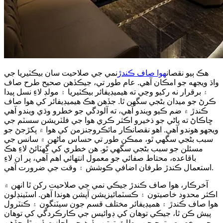
هڪ ٻيو نقصان
هوا صاف ڪندڙ
نمي جي صلاحيت سان بيڪٽيريا جي
واڌ ويجهه جو امڪان آهي. عام طور تي، جيڪڏهن صحيح طرح صاف
۽ برقرار نه رکيو وڃي ته هيميڊيفائر بيڪٽيريا ۽ مولڊ لاءِ نسل پيدا
ڪرڻ جو ميدان بڻجي سگهن ٿا. جڏهن هڪ هيميڊيفائر کي هوا صاف
ڪندڙ ۾ ضم ڪيو ويندو آهي، ته آلودگي جو خطرو وڌي ويندو آهي
ڇاڪاڻ ته پاڻي جو ذخيرو اڪثر ڪري هوا جي فلٽريشن سسٽم جي
ويجهو هوندو آهي. اهو نقصانڪار مائڪروجنزمن کي هوا ۾ پکڙجڻ جو
سبب بڻجي سگهي ٿو، ممڪن طور تي حساس ماڻهن ۾ سانس جي
مسئلن جو سبب بڻجي سگهي ٿو. هن خطري کي گهٽائڻ لاءِ هڪ
باقاعده، محتاط صفائي جو معمول انتهائي اهم آهي، پر ان لاءِ
استعمال ڪندڙ طرفان اضافي ڪوشش ۽ وقت جي ضرورت آهي.
آخرڪار، هوا صاف ڪندڙ جيڪي نمي جي صلاحيت رکن ٿا انهن ۾
اڪثر محدود خاصيتون ۽ ڪسٽمائيزيشن آپشن هوندا آهن. اسٽينڊلون
هوا صاف ڪندڙ ۽ هميڊيفائر مختلف قسم جون سيٽنگون ۽ ڪنٽرول
پيش ڪن ٿا، جيڪي توهان کي ڊوائيس جي ڪارڪردگي کي توهان
جي مخصوص ترجيحن مطابق ترتيب ڏيڻ جي اجازت ڏين ٿا. جڏهن