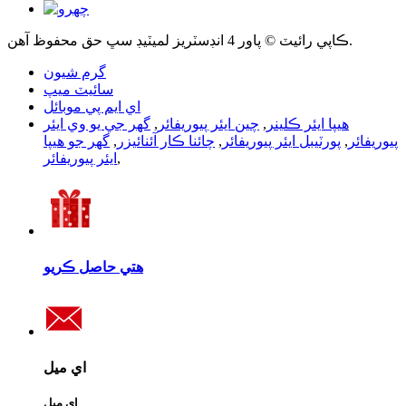
ڪاپي رائيٽ © پاور 4 انڊسٽريز لميٽيڊ سڀ حق محفوظ آهن.
گرم شيون
سائيٽ ميپ
اي ايم پي موبائل
هيپا ايئر ڪلينر
,
چين ايئر پيوريفائر
,
گھر جي يو وي ايئر
پيوريفائر
,
پورٽيبل ايئر پيوريفائر
,
چائنا ڪار آئنائيزر
,
گھر جو هيپا
,
ايئر پيوريفائر
هتي حاصل ڪريو
اي ميل
اي ميل