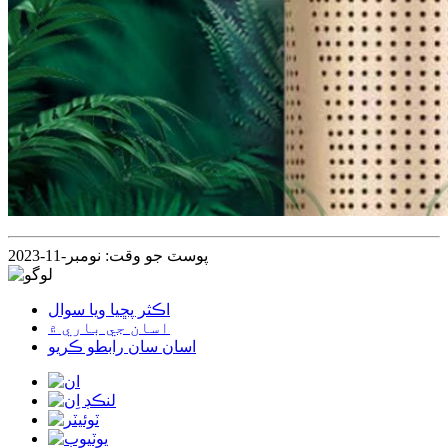
پوسٽ جو وقت: نومبر-11-2023
اڪثر پڇيا ويا سوال
اسان جي باري ۾
اسان سان رابطو ڪريو