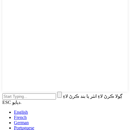
ڳولا ڪرڻ لاءِ انٽر يا بند ڪرڻ لاءِ
ESC دٻايو.
English
French
German
Portuguese