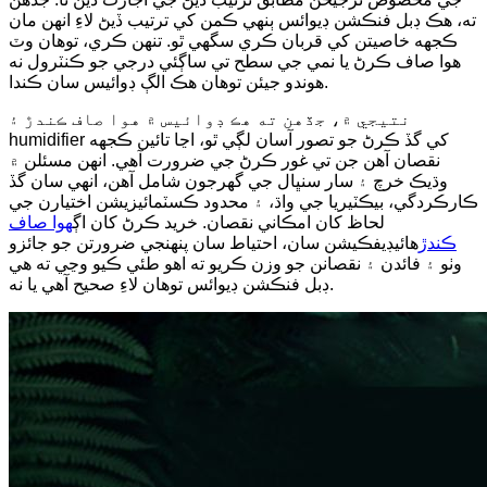
ته، هڪ ڊبل فنڪشن ڊيوائس ٻنهي ڪمن کي ترتيب ڏيڻ لاءِ انهن مان
ڪجهه خاصيتن کي قربان ڪري سگهي ٿو. تنهن ڪري، توهان وٽ
هوا صاف ڪرڻ يا نمي جي سطح تي ساڳئي درجي جو ڪنٽرول نه
هوندو جيئن توهان هڪ الڳ ڊوائيس سان ڪندا.
نتيجي ۾، جڏهن ته هڪ ڊوائيس ۾ هوا صاف ڪندڙ ۽
humidifier کي گڏ ڪرڻ جو تصور آسان لڳي ٿو، اڃا تائين ڪجهه
نقصان آهن جن تي غور ڪرڻ جي ضرورت آهي. انهن مسئلن ۾
وڌيڪ خرچ ۽ سار سنڀال جي گهرجون شامل آهن، انهي سان گڏ
ڪارڪردگي، بيڪٽيريا جي واڌ، ۽ محدود ڪسٽمائيزيشن اختيارن جي
لحاظ کان امڪاني نقصان. خريد ڪرڻ کان اڳ
هوا صاف
ڪندڙ
هائيڊيفڪيشن سان، احتياط سان پنهنجي ضرورتن جو جائزو
وٺو ۽ فائدن ۽ نقصانن جو وزن ڪريو ته اهو طئي ڪيو وڃي ته هي
ڊبل فنڪشن ڊيوائس توهان لاءِ صحيح آهي يا نه.