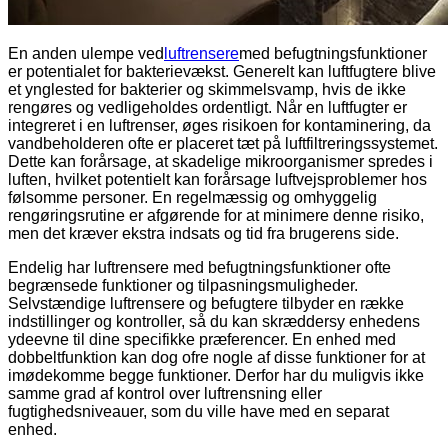
En anden ulempe ved
luftrensere
med befugtningsfunktioner
er potentialet for bakterievækst. Generelt kan luftfugtere blive
et ynglested for bakterier og skimmelsvamp, hvis de ikke
rengøres og vedligeholdes ordentligt. Når en luftfugter er
integreret i en luftrenser, øges risikoen for kontaminering, da
vandbeholderen ofte er placeret tæt på luftfiltreringssystemet.
Dette kan forårsage, at skadelige mikroorganismer spredes i
luften, hvilket potentielt kan forårsage luftvejsproblemer hos
følsomme personer. En regelmæssig og omhyggelig
rengøringsrutine er afgørende for at minimere denne risiko,
men det kræver ekstra indsats og tid fra brugerens side.
Endelig har luftrensere med befugtningsfunktioner ofte
begrænsede funktioner og tilpasningsmuligheder.
Selvstændige luftrensere og befugtere tilbyder en række
indstillinger og kontroller, så du kan skræddersy enhedens
ydeevne til dine specifikke præferencer. En enhed med
dobbeltfunktion kan dog ofre nogle af disse funktioner for at
imødekomme begge funktioner. Derfor har du muligvis ikke
samme grad af kontrol over luftrensning eller
fugtighedsniveauer, som du ville have med en separat
enhed.