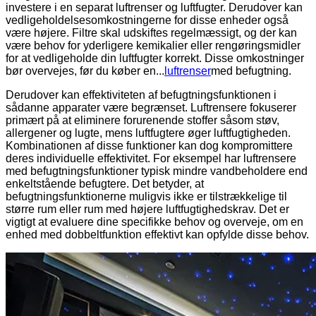
investere i en separat luftrenser og luftfugter. Derudover kan
vedligeholdelsesomkostningerne for disse enheder også
være højere. Filtre skal udskiftes regelmæssigt, og der kan
være behov for yderligere kemikalier eller rengøringsmidler
for at vedligeholde din luftfugter korrekt. Disse omkostninger
bør overvejes, før du køber en...
luftrenser
med befugtning.
Derudover kan effektiviteten af ​​befugtningsfunktionen i
sådanne apparater være begrænset. Luftrensere fokuserer
primært på at eliminere forurenende stoffer såsom støv,
allergener og lugte, mens luftfugtere øger luftfugtigheden.
Kombinationen af ​​disse funktioner kan dog kompromittere
deres individuelle effektivitet. For eksempel har luftrensere
med befugtningsfunktioner typisk mindre vandbeholdere end
enkeltstående befugtere. Det betyder, at
befugtningsfunktionerne muligvis ikke er tilstrækkelige til
større rum eller rum med højere luftfugtighedskrav. Det er
vigtigt at evaluere dine specifikke behov og overveje, om en
enhed med dobbeltfunktion effektivt kan opfylde disse behov.