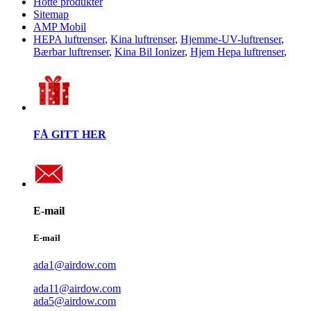
Hotte produkter
Sitemap
AMP Mobil
HEPA luftrenser
,
Kina luftrenser
,
Hjemme-UV-luftrenser
,
Bærbar luftrenser
,
Kina Bil Ionizer
,
Hjem Hepa luftrenser
,
FÅ GITT HER
E-mail
E-mail
ada1@airdow.com
ada11@airdow.com
ada5@airdow.com