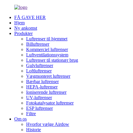
FÅ GAVE HER
Hjem
Ny ankomst
Produkter
Luftrenser til hjemmet
Billuftrenser
Kommerciel luftrenser
Luftventilationssystem
Luftrenser til stationær brug
Gulvluftrenser
Loftluftrenser
Vægmonteret luftrenser
Bærbar luftrenser
HEPA-luftrenser
Ioniserende luftrenser
UV-luftrenser
Fotokatalysator luftrenser
ESP luftrenser
Filtre
Om os
Hvorfor vælge Airdow
Historie