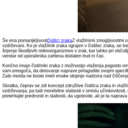
Še ena pomanjkljivost
čistilci zraka
Z vlažilnimi zmogljivostmi o
vzdrževani. Ko je vlažilnik zraka vgrajen v čistilec zraka, se 
širjenje škodljivih mikroorganizmov v zrak, kar lahko pri obču
vendar od uporabnika zahteva dodaten trud in čas.
Končno imajo čistilniki zraka z možnostjo vlaženja pogosto omeje
vam omogoča, da delovanje naprave prilagodite svojim specifič
Zato morda ne boste imeli enake stopnje nadzora nad čiščenjem
Skratka, čeprav se zdi koncept združitve čistilca zraka in vlaži
vzdrževanja, pa tudi morebitne slabosti v smislu učinkovitosti,
pretehtajte prednosti in slabosti, da ugotovite, ali je ta naprav