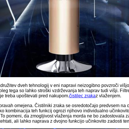
. Združitev dveh tehnologij v eni napravi neizogibno povzroči vi
eg tega so lahko stroški vzdrževanja teh naprav tudi višji. Filtr
 je treba upoštevati pred nakupom.
čistilec zraka
z vlaženjem.
napravah omejena. Čistilniki zraka se osredotočajo predvsem na o
o kombinacija teh funkcij ogrozi njihovo individualno učinkovito
 To pomeni, da zmogljivost vlaženja morda ne bo zadostovala za 
ehtati, ali lahko naprava z dvojno funkcijo učinkovito zadosti t