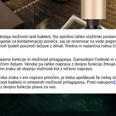
bstaja možnost rasti bakterij. Na splošno lahko vlažilniki postane
tveganje za kontaminacijo poveča, saj se rezervoar za vodo pogost
tljivih ljudeh povzroči težave z dihali. Redna in natančna rutin
ne funkcije in možnosti prilagajanja. Samostojni čistilniki in vl
nim željam. Vendar pa lahko naprava z dvojno funkcijo žrtvuje n
 zraka ali stopnjo vlažnosti kot z ločeno napravo.
lnika zraka v eni napravi priročen, je treba upoštevati še nekaj s
 rasti bakterij in omejenih možnosti prilagajanja. Pred nakupom
č
a z dvojno funkcijo prava za vas.