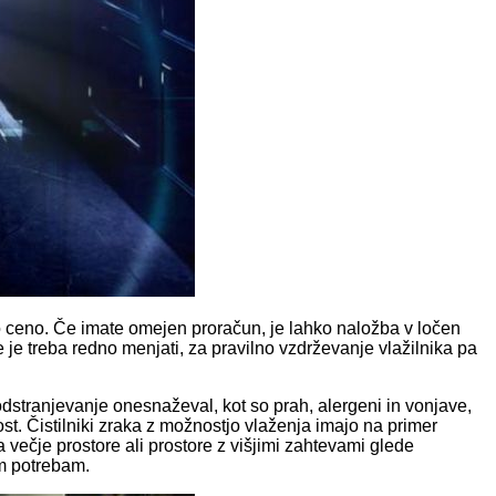
šjo ceno. Če imate omejen proračun, je lahko naložba v ločen
e je treba redno menjati, za pravilno vzdrževanje vlažilnika pa
dstranjevanje onesnaževal, kot so prah, alergeni in vonjave,
st. Čistilniki zraka z možnostjo vlaženja imajo na primer
večje prostore ali prostore z višjimi zahtevami glede
em potrebam.