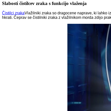
Slabosti čistilcev zraka s funkcijo vlaženja
Čistilci zraka
Vlažilniki zraka so dragocene naprave, ki lahko i
hkrati. Čeprav se čistilniki zraka z vlažilnikom morda zdijo pra