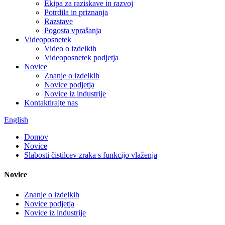
Ekipa za raziskave in razvoj
Potrdila in priznanja
Razstave
Pogosta vprašanja
Videoposnetek
Video o izdelkih
Videoposnetek podjetja
Novice
Znanje o izdelkih
Novice podjetja
Novice iz industrije
Kontaktirajte nas
English
Domov
Novice
Slabosti čistilcev zraka s funkcijo vlaženja
Novice
Znanje o izdelkih
Novice podjetja
Novice iz industrije