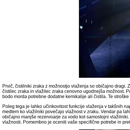
Prvič, čistilniki zraka z možnostjo vlaženja so običajno dragi
čistilec zraka in vlažilec zraka cenovno ugodnejša možnost. Pol
bodo morda potrebne dodatne kemikalije ali čistila. Te stroške
Poleg tega je lahko učinkovitost funkcije vlaženja v takšnih 
medtem ko vlažilniki povečajo vlažnost v zraku. Vendar pa lahk
običajno manjše rezervoarje za vodo kot samostojni vlažilniki.
vlažnosti. Pomembno je oceniti vaše specifične potrebe in pret