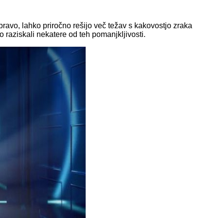
pravo, lahko priročno rešijo več težav s kakovostjo zraka
o raziskali nekatere od teh pomanjkljivosti.