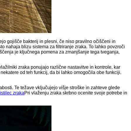
jo gojišče bakterij in plesni, če niso pravilno očiščeni in
o nahaja blizu sistema za filtriranje zraka. To lahko povzroči
a čiščenja je ključnega pomena za zmanjšanje tega tveganja,
ažilniki zraka ponujajo različne nastavitve in kontrole, kar
ekatere od teh funkcij, da bi lahko omogočila obe funkciji.
labosti. Te težave vključujejo višje stroške in zahteve glede
istilec zraka
Pri vlaženju zraka skrbno ocenite svoje potrebe in