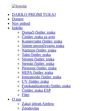
DARILO PREJMI TUKAJ
Domov
Nov prihod
Izdelki
Domači čistilec zraka
Čistilec zraka za avto
Komercialni čistilec zraka
Sistem prezračevanja zraka
Namizni čistilec zraka
Talni čistilec zraka
Stropni čistilec zraka
Stenski čistilec zraka
Prenosni čistilec zraka
HEPA čistilec zraka
Ionizatorski čistilec zraka
UV čistilec zraka
Fotokatalizatorski čistilec zraka
Čistilec zraka ESP
Filtri
O nas
Zakaj izbrati Airdow
Zgodovina