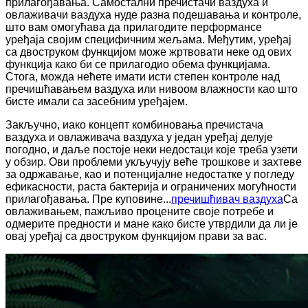
прилагођавања. Самостални пречистачи ваздуха и
овлаживачи ваздуха нуде разна подешавања и контроле,
што вам омогућава да прилагодите перформансе
уређаја својим специфичним жељама. Међутим, уређај
са двоструком функцијом може жртвовати неке од ових
функција како би се прилагодио обема функцијама.
Стога, можда нећете имати исти степен контроле над
пречишћавањем ваздуха или нивоом влажности као што
бисте имали са засебним уређајем.
Закључно, иако концепт комбиновања пречистача
ваздуха и овлаживача ваздуха у један уређај делује
погодно, и даље постоје неки недостаци које треба узети
у обзир. Ови проблеми укључују веће трошкове и захтеве
за одржавање, као и потенцијалне недостатке у погледу
ефикасности, раста бактерија и ограничених могућности
прилагођавања. Пре куповине...
пречишћивач ваздуха
Са
овлаживањем, пажљиво процените своје потребе и
одмерите предности и мане како бисте утврдили да ли је
овај уређај са двоструком функцијом прави за вас.