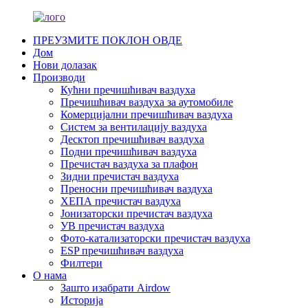
ПРЕУЗМИТЕ ПОКЛОН ОВДЕ
Дом
Нови долазак
Производи
Кућни пречишћивач ваздуха
Пречишћивач ваздуха за аутомобиле
Комерцијални пречишћивач ваздуха
Систем за вентилацију ваздуха
Десктоп пречишћивач ваздуха
Подни пречишћивач ваздуха
Пречистач ваздуха за плафон
Зидни пречистач ваздуха
Преносни пречишћивач ваздуха
ХЕПА пречистач ваздуха
Јонизаторски пречистач ваздуха
УВ пречистач ваздуха
Фото-катализаторски пречистач ваздуха
ESP пречишћивач ваздуха
Филтери
О нама
Зашто изабрати Airdow
Историја