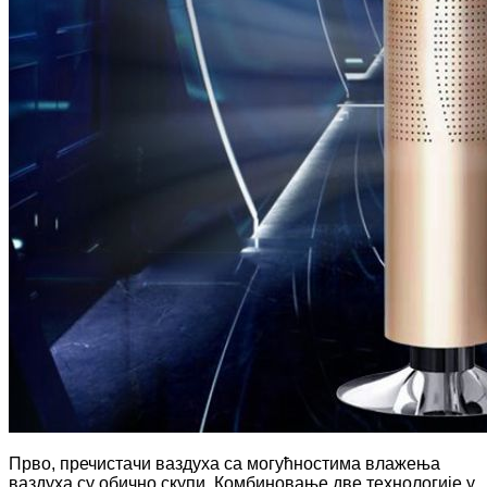
Прво, пречистачи ваздуха са могућностима влажења
ваздуха су обично скупи. Комбиновање две технологије у