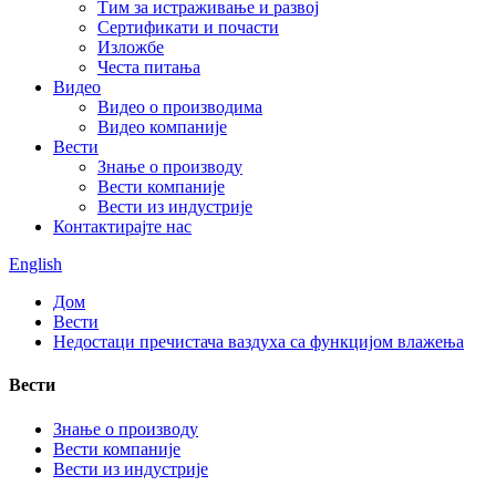
Тим за истраживање и развој
Сертификати и почасти
Изложбе
Честа питања
Видео
Видео о производима
Видео компаније
Вести
Знање о производу
Вести компаније
Вести из индустрије
Контактирајте нас
English
Дом
Вести
Недостаци пречистача ваздуха са функцијом влажења
Вести
Знање о производу
Вести компаније
Вести из индустрије