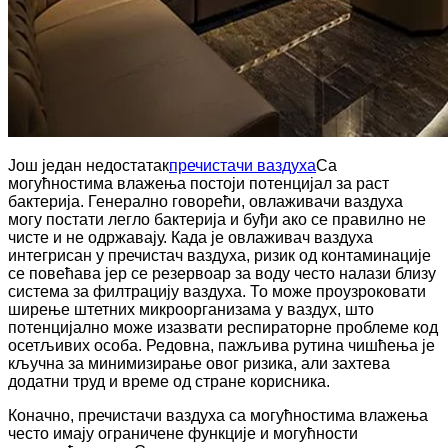
Још један недостатак
пречистачи ваздуха
Са
могућностима влажења постоји потенцијал за раст
бактерија. Генерално говорећи, овлаживачи ваздуха
могу постати легло бактерија и буђи ако се правилно не
чисте и не одржавају. Када је овлаживач ваздуха
интегрисан у пречистач ваздуха, ризик од контаминације
се повећава јер се резервоар за воду често налази близу
система за филтрацију ваздуха. То може проузроковати
ширење штетних микроорганизама у ваздух, што
потенцијално може изазвати респираторне проблеме код
осетљивих особа. Редовна, пажљива рутина чишћења је
кључна за минимизирање овог ризика, али захтева
додатни труд и време од стране корисника.
Коначно, пречистачи ваздуха са могућностима влажења
често имају ограничене функције и могућности