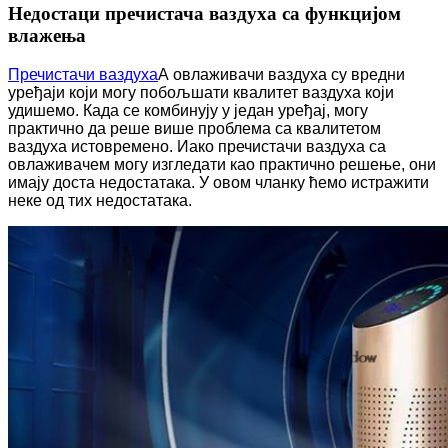
Недостаци пречистача ваздуха са функцијом
влажења
Пречистачи ваздуха
А овлаживачи ваздуха су вредни
уређаји који могу побољшати квалитет ваздуха који
удишемо. Када се комбинују у један уређај, могу
практично да реше више проблема са квалитетом
ваздуха истовремено. Иако пречистачи ваздуха са
овлаживачем могу изгледати као практично решење, они
имају доста недостатака. У овом чланку ћемо истражити
неке од тих недостатака.