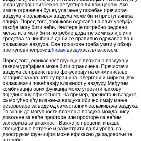
један уређај неизбежно резултира вишом ценом. Ако
имате ограничен буџет, улагање у посебан пречистач
ваздуха и овлаживач ваздуха може бити приступачнија
опција. Поред тога, трошкови одржавања ових уређаја
такође могу бити већи. Филтере је потребно редовно
мењати, а могу бити потребне додатне хемикалије или
средства за чишћење да би се правилно одржавао ваш
овлаживач ваздуха. Ове трошкове треба узети у обзир
пре куповине
пречишћивач ваздуха
са влажењем.
Поред тога, ефикасност функције влажења ваздуха у
таквим уређајима може бити ограничена. Пречистачи
ваздуха се првенствено фокусирају на елиминисање
загађивача као што су прашина, алергени и мириси, док
овлаживачи повећавају влажност у ваздуху. Међутим,
комбинација ових функција може угрозити њихову
појединачну ефикасност. На пример, пречистачи ваздуха
са могућношћу влажења ваздуха обично имају мање
резервоаре за воду од самосталних овлаживача ваздуха.
То значи да могућности влажења ваздуха можда нису
довољне за веће просторе или просторе са већим
захтевима за влажност. Важно је проценити ваше
специфичне потребе и размотрити да ли уређај са
двоструком функцијом може ефикасно да задовољи те
потребе.