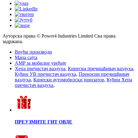
Ауторска права © Power4 Industries Limited Сва права
задржана.
Врући производи
Мапа сајта
AMP за мобилне уређаје
Хепа пречистач ваздуха
,
Кинески пречишћивач ваздуха
,
Кућни УВ пречистач ваздуха
,
Преносни пречишћивач
ваздуха
,
Кинески аутомобилски јонизатор
,
Кућни Хепа
пречистач ваздуха
,
ПРЕУЗМИТЕ ГИТ ОВДЕ