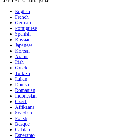
или ESC за затварање
English
French
German
Portuguese
Spanish
Russian
Japanese
Korean
Arabic
Irish
Greek
Turkish
Italian
Danish
Romanian
Indonesian
Czech
Afrikaans
Swedish
Polish
Basque
Catalan
Esperanto